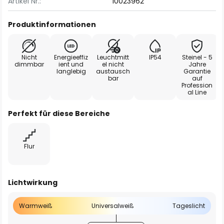
Artikel Nr.:
10023962
Produktinformationen
Nicht
Energieeffiz
Leuchtmitt
IP54
Steinel - 5
dimmbar
ient und
el nicht
Jahre
langlebig
austausch
Garantie
bar
auf
Profession
al Line
Perfekt für diese Bereiche
Flur
Lichtwirkung
Warmweiß
Universalweiß
Tageslicht