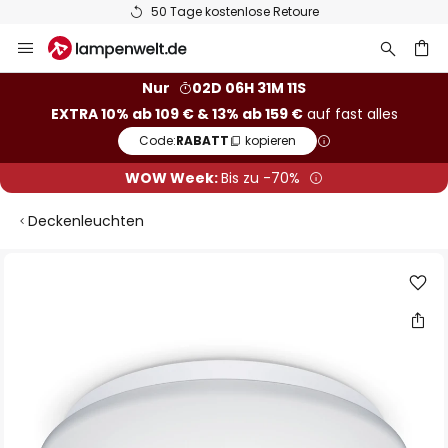
50 Tage kostenlose Retoure
Zum
Inhalt
springen
he
Nur
02D 06H 31M 11S
EXTRA 10% ab 109 € & 13% ab 159 €
auf fast alles
Code:
RABATT
kopieren
WOW Week:
Bis zu -70%
Deckenleuchten
Zum
Ende
der
Bildgalerie
springen