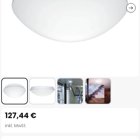
Zum
127,44 €
Anfang
der
inkl. MwSt.
Bildgalerie