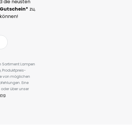
d die neusten
Gutschein*
zu,
 können!
em Sortiment Lampen
 Produktpreis-
te von möglichen
fehlungen. Eine
 oder über unser
ung
.