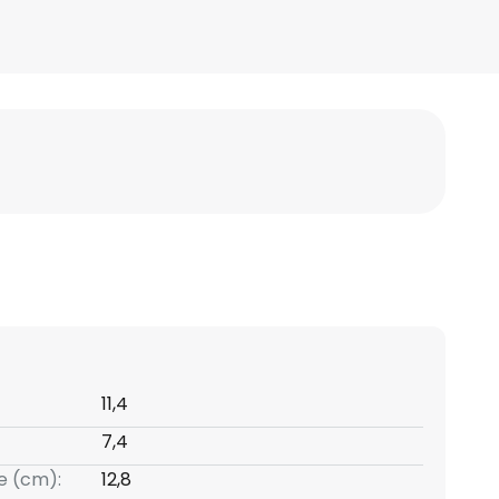
11,4
7,4
e (cm):
12,8