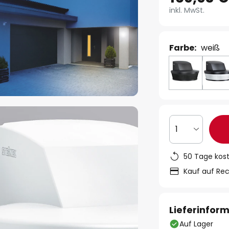
inkl. MwSt.
Farbe:
weiß
1
50 Tage kos
Kauf auf Re
Lieferinfor
Auf Lager