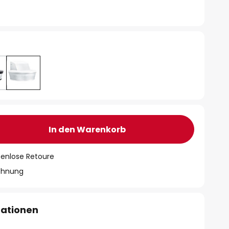
In den Warenkorb
tenlose Retoure
chnung
mationen