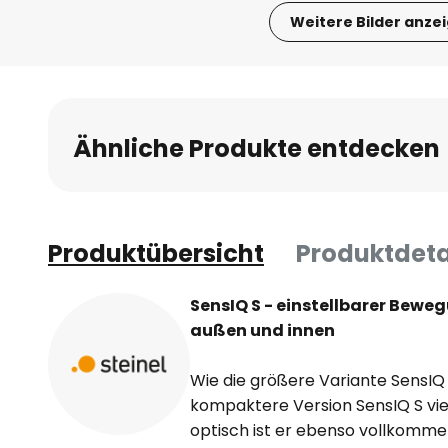
Weitere Bilder anze
Zum
Anfang
der
Bildgalerie
Ähnliche Produkte entdecken
springen
Produktübersicht
Produktdeta
SensIQ S - einstellbarer Bewe
außen und innen
Wie die größere Variante SensIQ l
kompaktere Version SensIQ S viel
optisch ist er ebenso vollkommen