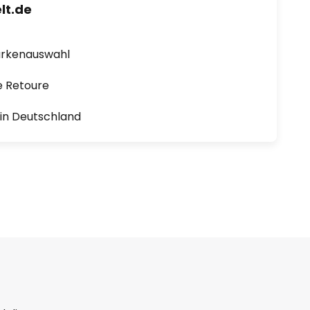
lt.de
arkenauswahl
e Retoure
1 in Deutschland