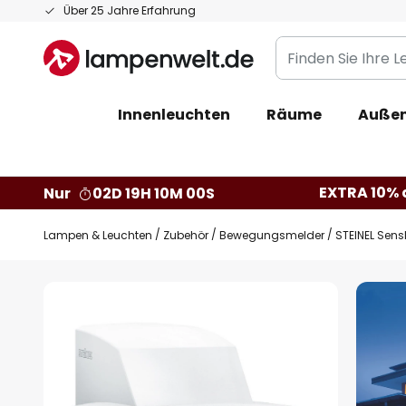
Zum
Über 25 Jahre Erfahrung
Inhalt
Finden
springen
Sie
Ihre
Innenleuchten
Räume
Außen
Leuchte...
EXTRA 10% a
Nur
02D 19H 10M 00S
Lampen & Leuchten
Zubehör
Bewegungsmelder
STEINEL Sen
Zum
Ende
der
Bildgalerie
springen