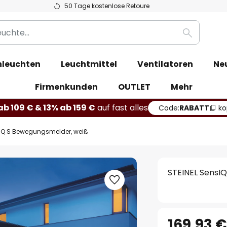
50 Tage kostenlose Retoure
Suche
leuchten
Leuchtmittel
Ventilatoren
Ne
Firmenkunden
OUTLET
Mehr
b 109 € & 13% ab 159 €
auf fast alles
Code:
RABATT
ko
sIQ S Bewegungsmelder, weiß
STEINEL SensI
169,93 