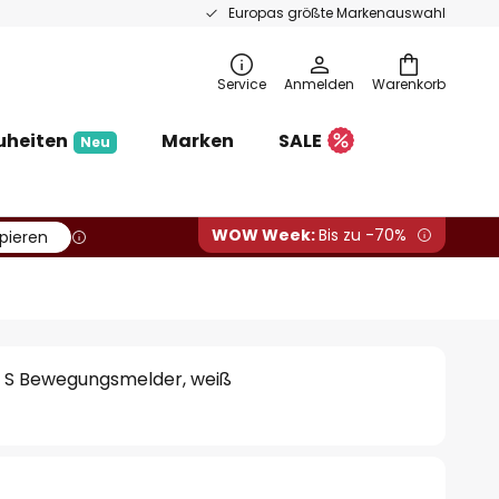
Europas größte Markenauswahl
Service
Anmelden
Warenkorb
uheiten
Marken
SALE
Neu
WOW Week:
Bis zu -70%
pieren
Q S Bewegungsmelder, weiß
€