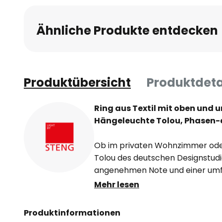
Ähnliche Produkte entdecken
Produktübersicht
Produktdeta
Ring aus Textil mit oben und 
Hängeleuchte Tolou, Phasen
Ob im privaten Wohnzimmer oder
Tolou des deutschen Designstudio
angenehmen Note und einer um
Der Schirm ist als innen offener R
Mehr lesen
Ober- und Unterseite mit LEDs be
warmweißes Licht mit guter Farb
Produktinformationen
sich eine hochwertige direkte wi