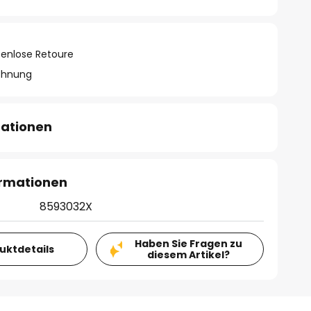
tenlose Retoure
chnung
mationen
ormationen
8593032X
Haben Sie Fragen zu
duktdetails
diesem Artikel?