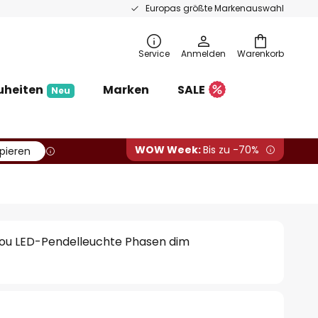
Europas größte Markenauswahl
Service
Anmelden
Warenkorb
uheiten
Marken
SALE
Neu
WOW Week:
Bis zu -70%
pieren
olou LED-Pendelleuchte Phasen dim