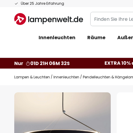
Zum
Über 25 Jahre Erfahrung
Inhalt
Finden
springen
Sie
Ihre
Innenleuchten
Räume
Außen
Leuchte...
EXTRA 10% a
Nur
01D 21H 06M 31S
Lampen & Leuchten
Innenleuchten
Pendelleuchten & Hängela
Zum
Ende
der
Bildgalerie
springen