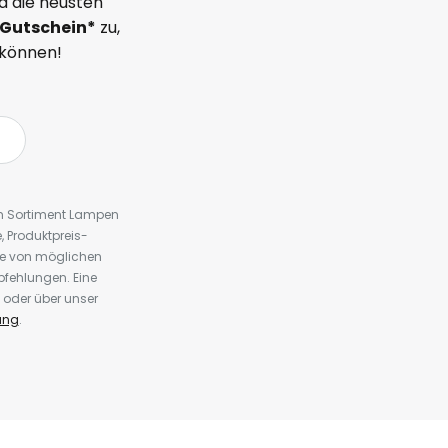
d die neusten
Gutschein*
zu,
 können!
em Sortiment Lampen
 Produktpreis-
te von möglichen
fehlungen. Eine
 oder über unser
ung
.