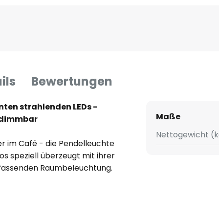
ils
Bewertungen
unten strahlenden LEDs -
Maße
-dimmbar
Nettogewicht (k
 im Café - die Pendelleuchte
s speziell überzeugt mit ihrer
fassenden Raumbeleuchtung.
ing aus Textil gestaltet, der zur
stückt ist. Diese emittieren ein
wiedergabe (CRI > 90), sodass
e indirekte Beleuchtung erzielen