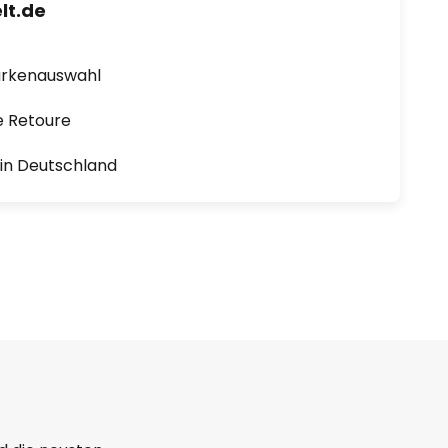
lt.de
arkenauswahl
e Retoure
1 in Deutschland