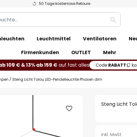
50 Tage kostenlose Retoure
Suche
leuchten
Leuchtmittel
Ventilatoren
Ne
Firmenkunden
OUTLET
Mehr
b 109 € & 13% ab 159 €
auf fast alles
Code:
RABATT
ko
mpen
Steng Licht Tolou LED-Pendelleuchte Phasen dim
Steng Licht T
inkl. MwSt.