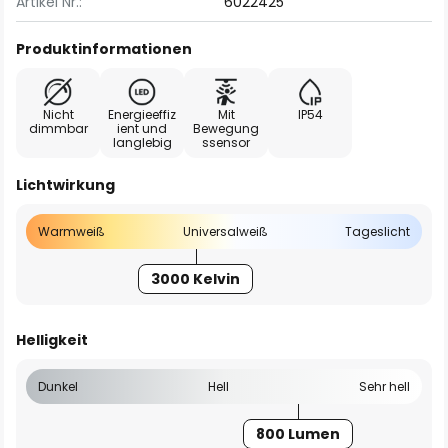
Artikel Nr.:
6022425
Produktinformationen
Nicht
Energieeffiz
Mit
IP54
dimmbar
ient und
Bewegung
langlebig
ssensor
Lichtwirkung
Warmweiß
Universalweiß
Tageslicht
3000 Kelvin
Helligkeit
Dunkel
Hell
Sehr hell
800 Lumen