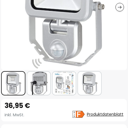
Zum
36,95 €
Anfang
der
Produktdatenblatt
inkl. MwSt.
Bildgalerie