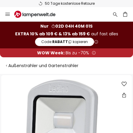
50 Tage kostenlose Retoure
Zum
Inhalt
springen
he
Nur
02D 04H 40M 00S
EXTRA 10% ab 109 € & 13% ab 159 €
auf fast alles
Code:
RABATT
kopieren
WOW Week:
Bis zu -70%
Außenstrahler und Gartenstrahler
Zum
Ende
der
Bildgalerie
springen