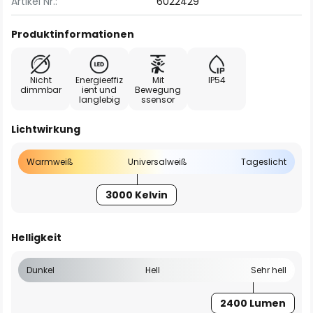
Artikel Nr.:
6022429
Produktinformationen
Nicht
Energieeffiz
Mit
IP54
dimmbar
ient und
Bewegung
langlebig
ssensor
Lichtwirkung
Warmweiß
Universalweiß
Tageslicht
3000 Kelvin
Helligkeit
Dunkel
Hell
Sehr hell
2400 Lumen