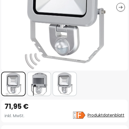
Zum
71,95 €
Anfang
der
Produktdatenblatt
inkl. MwSt.
Bildgalerie