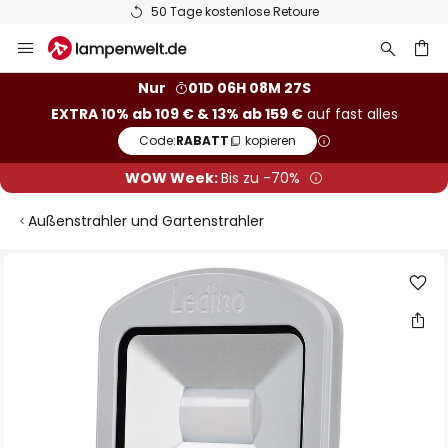
50 Tage kostenlose Retoure
Zum
Inhalt
springen
he
Nur
01D 06H 08M 26S
EXTRA 10% ab 109 € & 13% ab 159 €
auf fast alles
Code:
RABATT
kopieren
WOW Week:
Bis zu -70%
Außenstrahler und Gartenstrahler
Zum
Ende
der
Bildgalerie
springen