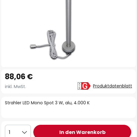
Zum
88,06 €
Anfang
der
Produktdatenblatt
inkl. MwSt.
Bildgalerie
springen
Strahler LED Mono Spot 3 W, alu, 4.000 K
In den Warenkorb
1