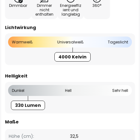
Dimmbar
Dimmer
Energieeffiz
360°
nicht
ient und
enthalten
langlebig
Lichtwirkung
Warmweiß
Universalweiß
Tageslicht
4000 Kelvin
Helligkeit
Dunkel
Hell
Sehr hell
330 Lumen
Maße
Höhe (cm):
32,5