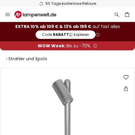
50 Tage kostenlose Retoure
Zum
Inhalt
springen
he
EXTRA 10% ab 109 € & 13% ab 159 €
auf fast alles
Code:
RABATT
kopieren
WOW Week:
Bis zu -70%
Strahler und Spots
Zum
Ende
der
Bildgalerie
springen