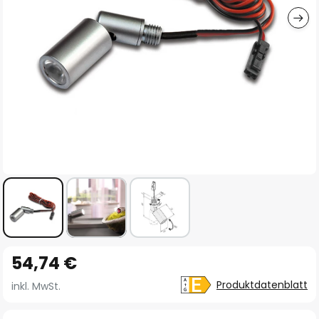
Zum
54,74 €
Anfang
der
Produktdatenblatt
inkl. MwSt.
Bildgalerie