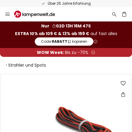
Über 25 Jahre Erfahrung
Zum
Inhalt
springen
he
Nur
02D 13H 16M 47S
EXTRA 10% ab 109 € & 13% ab 159 €
auf fast alles
Code:
RABATT
kopieren
WOW Week:
Bis zu -70%
Strahler und Spots
Zum
Ende
der
Bildgalerie
springen