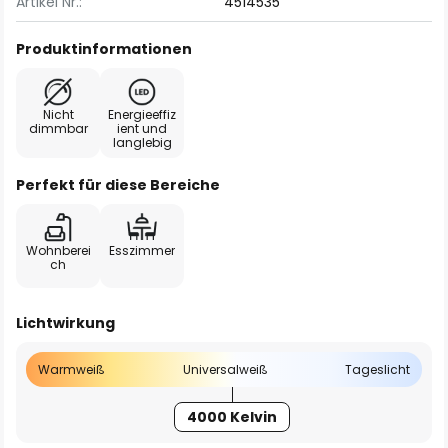
Artikel Nr.:
4514535
Produktinformationen
Nicht
Energieeffiz
dimmbar
ient und
langlebig
Perfekt für diese Bereiche
Wohnberei
Esszimmer
ch
Lichtwirkung
Warmweiß
Universalweiß
Tageslicht
4000 Kelvin