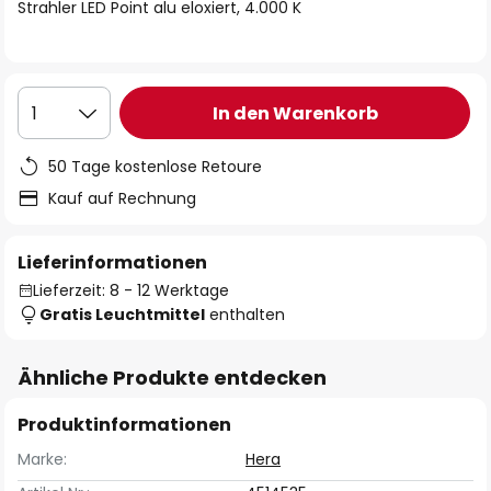
springen
Strahler LED Point alu eloxiert, 4.000 K
In den Warenkorb
1
50 Tage kostenlose Retoure
Kauf auf Rechnung
Lieferinformationen
Lieferzeit: 8 - 12 Werktage
Gratis Leuchtmittel
enthalten
Ähnliche Produkte entdecken
Produktinformationen
Marke:
Hera