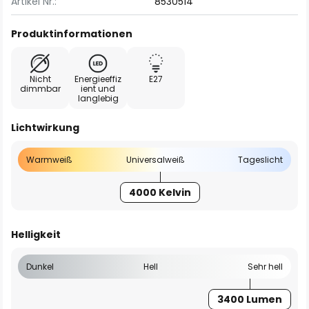
Artikel Nr.:
8530514
Produktinformationen
Nicht
Energieeffiz
E27
dimmbar
ient und
langlebig
Lichtwirkung
Warmweiß
Universalweiß
Tageslicht
4000 Kelvin
Helligkeit
Dunkel
Hell
Sehr hell
3400 Lumen