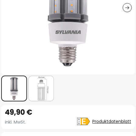
Zum
49,90 €
Anfang
der
Produktdatenblatt
inkl. MwSt.
Bildgalerie