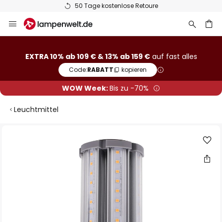
50 Tage kostenlose Retoure
Zum
Inhalt
springen
he
EXTRA 10% ab 109 € & 13% ab 159 €
auf fast alles
Code:
RABATT
kopieren
WOW Week:
Bis zu -70%
Leuchtmittel
Zum
Ende
der
Bildgalerie
springen