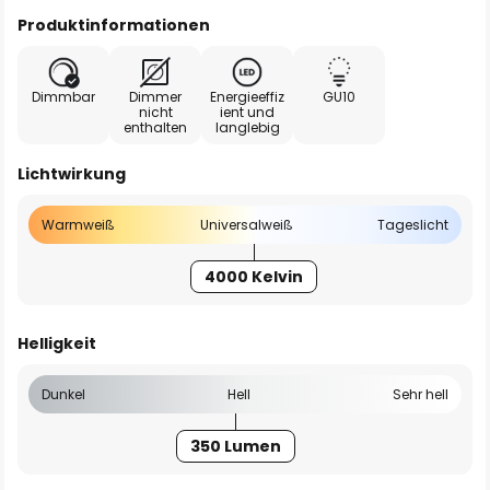
Produktinformationen
Dimmbar
Dimmer
Energieeffiz
GU10
nicht
ient und
enthalten
langlebig
Lichtwirkung
Warmweiß
Universalweiß
Tageslicht
4000 Kelvin
Helligkeit
Dunkel
Hell
Sehr hell
350 Lumen