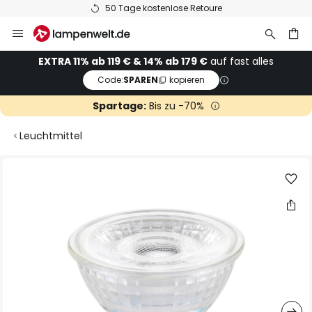
50 Tage kostenlose Retoure
Zum
Inhalt
springen
he
EXTRA 11% ab 119 € & 14% ab 179 €
auf fast alles
Code:
SPAREN
kopieren
Spartage:
Bis zu -70%
Leuchtmittel
Zum
Ende
der
Bildgalerie
springen