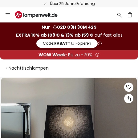
Über 25 Jahre Erfahrung
Zum
Inhalt
springen
he
Nur
02D 03H 30M 41S
EXTRA 10% ab 109 € & 13% ab 159 €
auf fast alles
Code:
RABATT
kopieren
WOW Week:
Bis zu -70%
Nachttischlampen
Zum
Ende
der
Bildgalerie
springen