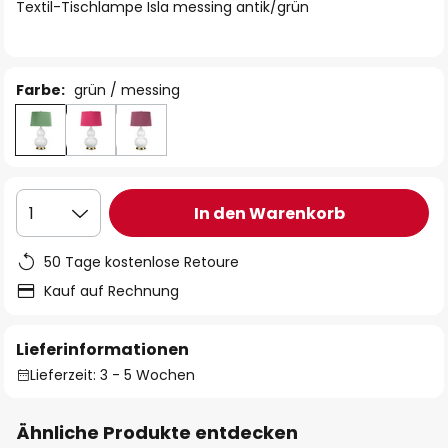
springen
Textil-Tischlampe Isla messing antik/grün
Farbe:
grün / messing
In den Warenkorb
1
50 Tage kostenlose Retoure
Kauf auf Rechnung
Lieferinformationen
Lieferzeit: 3 - 5 Wochen
Ähnliche Produkte entdecken