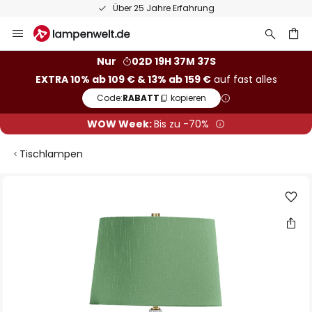
Über 25 Jahre Erfahrung
Zum
Inhalt
springen
he
Nur
02D 19H 37M 37S
EXTRA 10% ab 109 € & 13% ab 159 €
auf fast alles
Code:
RABATT
kopieren
WOW Week:
Bis zu -70%
Tischlampen
Zum
Ende
der
Bildgalerie
springen