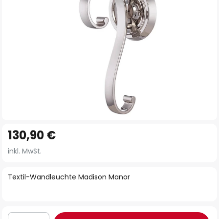
Zum
130,90 €
Anfang
der
inkl. MwSt.
Bildgalerie
springen
Textil-Wandleuchte Madison Manor