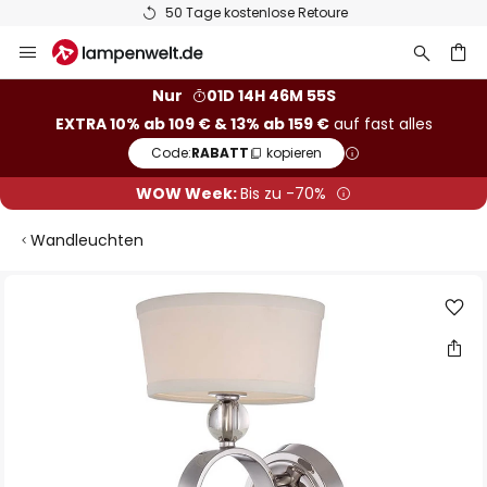
50 Tage kostenlose Retoure
Zum
Inhalt
springen
he
Nur
01D 14H 46M 55S
EXTRA 10% ab 109 € & 13% ab 159 €
auf fast alles
Code:
RABATT
kopieren
WOW Week:
Bis zu -70%
Wandleuchten
Zum
Ende
der
Bildgalerie
springen