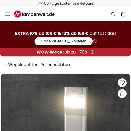
50 Tage kostenlose Retoure
Zum
Inhalt
springen
he
EXTRA 10% ab 109 € & 13% ab 159 €
auf fast alles
Code:
RABATT
kopieren
WOW Week:
Bis zu -70%
Wegeleuchten, Pollerleuchten
Zum
Ende
der
Bildgalerie
springen