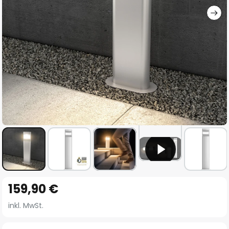
Zum
159,90 €
Anfang
der
inkl. MwSt.
Bildgalerie