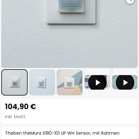
Zum
104,90 €
Anfang
der
inkl. MwSt.
Bildgalerie
springen
Theben theMura S180-101 UP WH Sensor, mit Rahmen