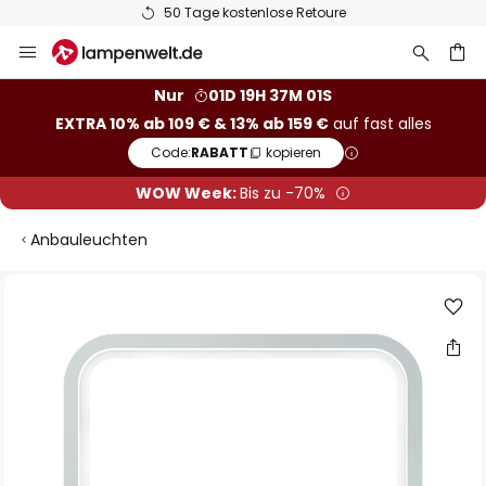
50 Tage kostenlose Retoure
Zum
Inhalt
springen
he
Nur
01D 19H 37M 01S
EXTRA 10% ab 109 € & 13% ab 159 €
auf fast alles
Code:
RABATT
kopieren
WOW Week:
Bis zu -70%
Anbauleuchten
Zum
Ende
der
Bildgalerie
springen