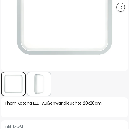
Zum
Thorn Katona LED-Außenwandleuchte 28x28cm
Anfang
der
Bildgalerie
inkl. MwSt.