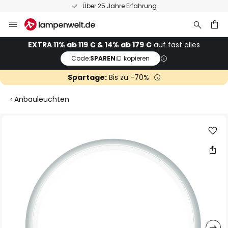
Über 25 Jahre Erfahrung
Zum
Inhalt
springen
he
EXTRA 11% ab 119 € & 14% ab 179 €
auf fast alles
Code:
SPAREN
kopieren
Spartage:
Bis zu -70%
Anbauleuchten
Zum
Ende
der
Bildgalerie
springen