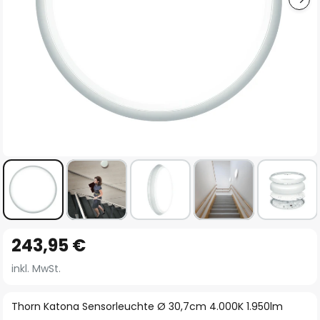
Zum
243,95 €
Anfang
der
inkl. MwSt.
Bildgalerie
springen
Thorn Katona Sensorleuchte Ø 30,7cm 4.000K 1.950lm