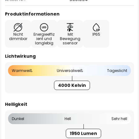
Produktinformationen
Nicht
Energieeffiz
Mit
IP65
dimmbar
ient und
Bewegung
langlebig
ssensor
Lichtwirkung
Warmweiß
Universalweiß
Tageslicht
4000 Kelvin
Helligkeit
Dunkel
Hell
Sehr hell
1950 Lumen