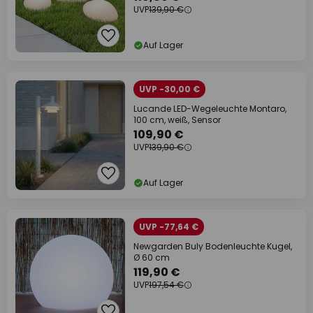
UVP
139,90 €
Auf Lager
UVP -30,00 €
Lucande LED-Wegeleuchte Montaro,
100 cm, weiß, Sensor
109,90 €
UVP
139,90 €
Auf Lager
UVP -77,64 €
Newgarden Buly Bodenleuchte Kugel,
Ø 60 cm
119,90 €
UVP
197,54 €