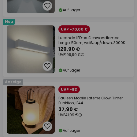
Auf Lager
Neu
UVP -70,00 €
Lucande LED-Außenwandlampe
Lengo, 50cm, weiß, up/down, 3000K
129,90 €
UVP
199,90 €
Auf Lager
Anzeige
UVP -9%
Pauleen Mobile Laterne Glow, Timer-
Funktion, IP44
37,90 €
UVP
41,99 €
Auf Lager