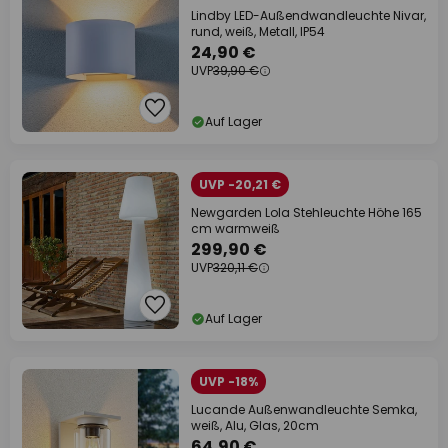
Lindby LED-Außendwandleuchte Nivar,
rund, weiß, Metall, IP54
24,90 €
UVP
39,90 €
Auf Lager
UVP -20,21 €
Newgarden Lola Stehleuchte Höhe 165
cm warmweiß
299,90 €
UVP
320,11 €
Auf Lager
UVP -18%
Lucande Außenwandleuchte Semka,
weiß, Alu, Glas, 20cm
64,90 €