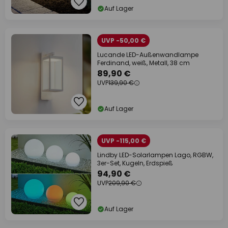
Auf Lager
UVP -50,00 €
Lucande LED-Außenwandlampe
Ferdinand, weiß, Metall, 38 cm
89,90 €
UVP
139,90 €
Auf Lager
UVP -115,00 €
Lindby LED-Solarlampen Lago, RGBW,
3er-Set, Kugeln, Erdspieß
94,90 €
UVP
209,90 €
Auf Lager