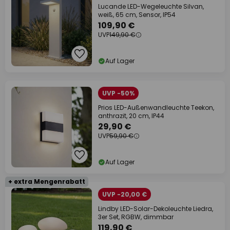
Lucande LED-Wegeleuchte Silvan,
weiß, 65 cm, Sensor, IP54
109,90 €
UVP
149,90 €
Auf Lager
UVP -50%
Prios LED-Außenwandleuchte Teekon,
anthrazit, 20 cm, IP44
29,90 €
UVP
59,90 €
Auf Lager
+ extra Mengenrabatt
UVP -20,00 €
Lindby LED-Solar-Dekoleuchte Liedra,
3er Set, RGBW, dimmbar
119,90 €