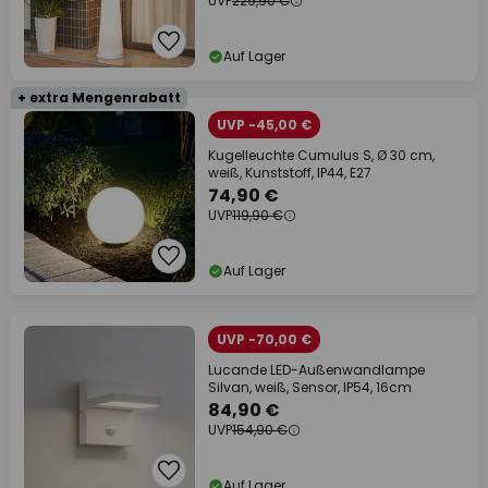
UVP
229,90 €
Auf Lager
+ extra Mengenrabatt
UVP -45,00 €
Kugelleuchte Cumulus S, Ø 30 cm,
weiß, Kunststoff, IP44, E27
74,90 €
UVP
119,90 €
Auf Lager
UVP -70,00 €
Lucande LED-Außenwandlampe
Silvan, weiß, Sensor, IP54, 16cm
84,90 €
UVP
154,90 €
Auf Lager