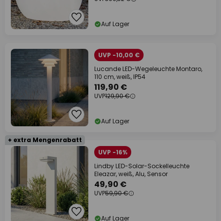
Auf Lager
UVP -10,00 €
Lucande LED-Wegeleuchte Montaro,
110 cm, weiß, IP54
119,90 €
UVP
129,90 €
Auf Lager
+ extra Mengenrabatt
UVP -16%
Lindby LED-Solar-Sockelleuchte
Eleazar, weiß, Alu, Sensor
49,90 €
UVP
59,90 €
Auf Lager