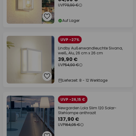
UVP
79,90 €
Auf Lager
UVP -27%
Lindby Außenwandleuchte Sivana,
weiß, Alu, 26 cm x 26 cm
39,90 €
UVP
54,90 €
Lieferzeit: 8 - 12 Werktage
UVP -26,15 €
Newgarden Lola Slim 120 Solar-
Stehlampe anthrazit
137,90 €
UVP
164,05 €