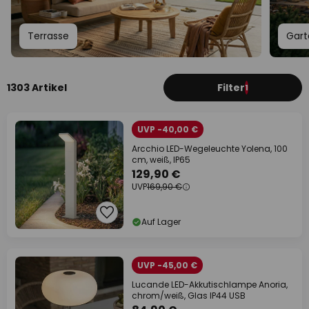
Terrasse
Gart
1303 Artikel
Filter
1
UVP -40,00 €
Arcchio LED-Wegeleuchte Yolena, 100
cm, weiß, IP65
129,90 €
UVP
169,90 €
Auf Lager
UVP -45,00 €
Lucande LED-Akkutischlampe Anoria,
chrom/weiß, Glas IP44 USB