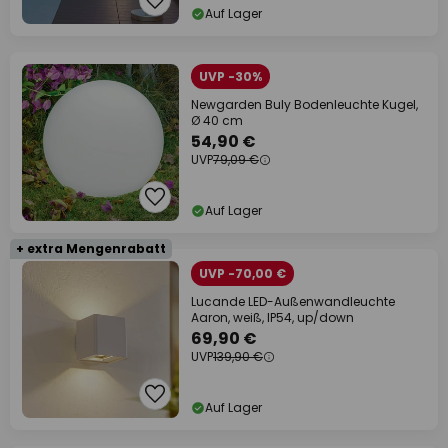
Auf Lager
UVP -30%
Newgarden Buly Bodenleuchte Kugel,
Ø 40 cm
54,90 €
UVP
79,09 €
Auf Lager
+ extra Mengenrabatt
UVP -70,00 €
Lucande LED-Außenwandleuchte
Aaron, weiß, IP54, up/down
69,90 €
UVP
139,90 €
Auf Lager