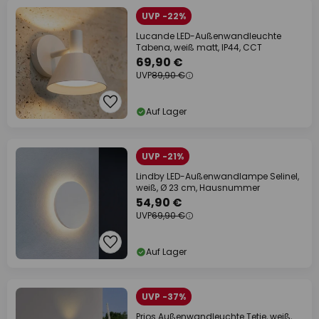
UVP -22%
Lucande LED-Außenwandleuchte
Tabena, weiß matt, IP44, CCT
69,90 €
UVP
89,90 €
Auf Lager
UVP -21%
Lindby LED-Außenwandlampe Selinel,
weiß, Ø 23 cm, Hausnummer
54,90 €
UVP
69,90 €
Auf Lager
UVP -37%
Prios Außenwandleuchte Tetje, weiß,