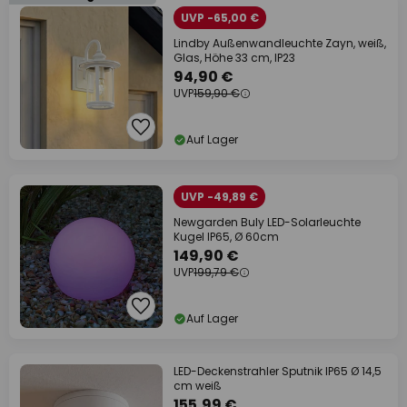
UVP -65,00 €
Lindby Außenwandleuchte Zayn, weiß,
Glas, Höhe 33 cm, IP23
94,90 €
UVP
159,90 €
Auf Lager
UVP -49,89 €
Newgarden Buly LED-Solarleuchte
Kugel IP65, Ø 60cm
149,90 €
UVP
199,79 €
Auf Lager
LED-Deckenstrahler Sputnik IP65 Ø 14,5
cm weiß
155,99 €