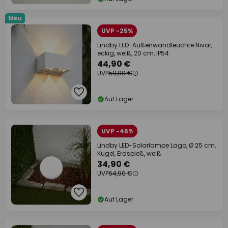
Neu
UVP -25%
Lindby LED-Außenwandleuchte Nivar,
eckig, weiß, 20 cm, IP54
44,90 €
UVP
59,90 €
Auf Lager
UVP -46%
Lindby LED-Solarlampe Lago, Ø 25 cm,
Kugel, Erdspieß, weiß
34,90 €
UVP
64,90 €
Auf Lager