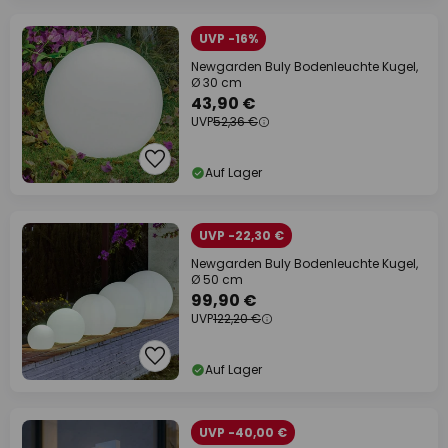
UVP -16%
Newgarden Buly Bodenleuchte Kugel,
Ø 30 cm
43,90 €
UVP
52,36 €
Auf Lager
UVP -22,30 €
Newgarden Buly Bodenleuchte Kugel,
Ø 50 cm
99,90 €
UVP
122,20 €
Auf Lager
UVP -40,00 €