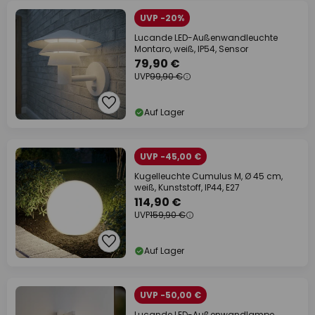
UVP -20%
Lucande LED-Außenwandleuchte
Montaro, weiß, IP54, Sensor
79,90 €
UVP
99,90 €
Auf Lager
UVP -45,00 €
Kugelleuchte Cumulus M, Ø 45 cm,
weiß, Kunststoff, IP44, E27
114,90 €
UVP
159,90 €
Auf Lager
UVP -50,00 €
Lucande LED-Außenwandlampe