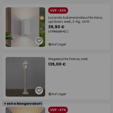
UVP -43%
Lucande Außenwandleuchte Xava,
up/down, weiß, 2-flg., GU10
39,90 €
UVP
69,90 €
Auf Lager
Wegeleuchte Firenze, weiß
135,00 €
Auf Lager
+ extra Mengenrabatt
UVP -37%