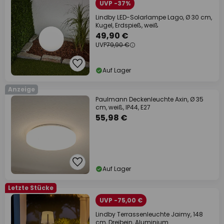
UVP -37%
Lindby LED-Solarlampe Lago, Ø 30 cm,
Kugel, Erdspieß, weiß
49,90 €
UVP
79,90 €
Auf Lager
Anzeige
Paulmann Deckenleuchte Axin, Ø 35
cm, weiß, IP44, E27
55,98 €
Auf Lager
Letzte Stücke
UVP -75,00 €
Lindby Terrassenleuchte Jaimy, 148
cm, Dreibein, Aluminium