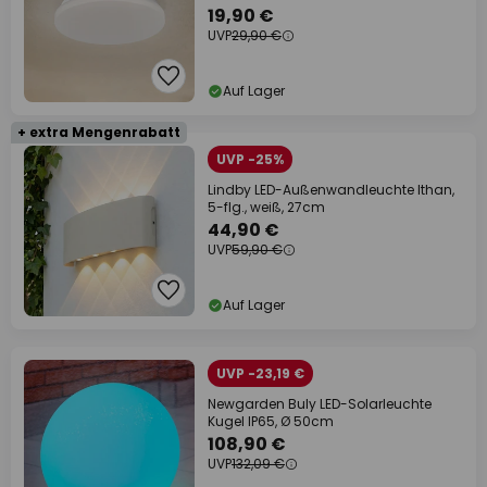
19,90 €
UVP
29,90 €
Auf Lager
+ extra Mengenrabatt
UVP -25%
Lindby LED-Außenwandleuchte Ithan,
5-flg., weiß, 27cm
44,90 €
UVP
59,90 €
Auf Lager
UVP -23,19 €
Newgarden Buly LED-Solarleuchte
Kugel IP65, Ø 50cm
108,90 €
UVP
132,09 €