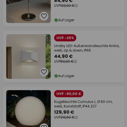
84,90 €
UVP
129,90 €
Auf Lager
UVP -25%
Lindby LED-Außenwandleuchte Anlira,
weiß, Up & down, IP65
44,90 €
UVP
59,90 €
Auf Lager
UVP -90,00 €
Kugelleuchte Cumulus L, Ø 60 cm,
weiß, Kunststoff, IP44, E27
129,90 €
UVP
219,90 €