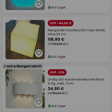
Auf Lager
UVP -44,90 €
Newgarden Solarleuchte Cuby Würfel,
Höhe 53 cm
118,90 €
UVP
163,80 €
Auf Lager
+ extra Mengenrabatt
UVP -12%
Lindby LED-Außenwandleuchte Ithan,
3-flg., weiß, 17cm
34,90 €
UVP
39,90 €
Auf Lager