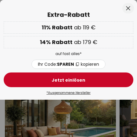
50 Tage kostenlose Retoure
Zum
Sch
Extra-Rabatt
Inhalt
springen
he
11% Rabatt
ab 119 €
EXTRA 11% ab 119 € & 14% ab 179 €
auf fast alles
Code:
SPAREN
kopieren
14% Rabatt
ab 179 €
Spartage:
Bis zu -70%
auf fast alles*
Weiße Außenleuchten
Ihr Code:
SPAREN
kopieren
Wandleuchten
Mit Bewegungsmelder
Wegeleucht
Jetzt einlösen
*Ausgenommene Hersteller