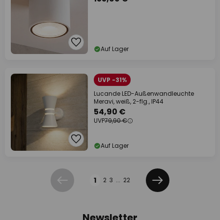
Auf Lager
UVP -31%
Lucande LED-Außenwandleuchte
Meravi, weiß, 2-flg., IP44
54,90 €
UVP
79,90 €
Auf Lager
Seite
1
2
3
...
22
Zurück
Weiter
Newsletter