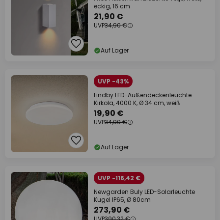
eckig, 16 cm
21,90 €
UVP
34,90 €
Auf Lager
UVP -43%
Lindby LED-Außendeckenleuchte
Kirkola, 4000 K, Ø 34 cm, weiß
19,90 €
UVP
34,90 €
Auf Lager
UVP -116,42 €
Newgarden Buly LED-Solarleuchte
Kugel IP65, Ø 80cm
273,90 €
UVP
390,32 €