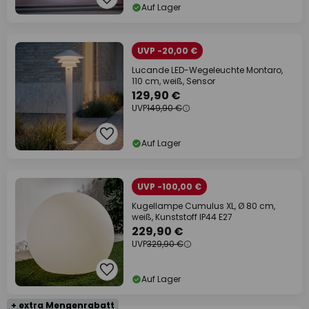
Auf Lager
UVP -20,00 €
Lucande LED-Wegeleuchte Montaro,
110 cm, weiß, Sensor
129,90 €
UVP
149,90 €
Auf Lager
UVP -100,00 €
Kugellampe Cumulus XL, Ø 80 cm,
weiß, Kunststoff IP44 E27
229,90 €
UVP
329,90 €
Auf Lager
+ extra Mengenrabatt