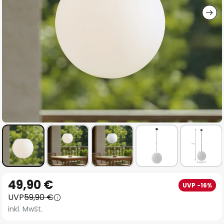
Zum
49,90 €
UVP -16%
Anfang
UVP
59,90 €
der
inkl. MwSt.
Bildgalerie