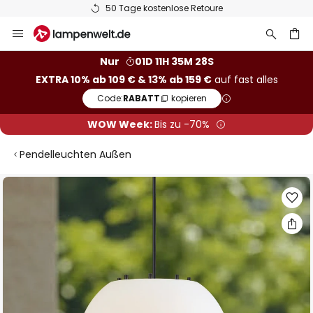
50 Tage kostenlose Retoure
Zum
Inhalt
springen
he
Nur
01D 11H 35M 28S
EXTRA 10% ab 109 € & 13% ab 159 €
auf fast alles
Code:
RABATT
kopieren
WOW Week:
Bis zu -70%
Pendelleuchten Außen
Zum
Ende
der
Bildgalerie
springen