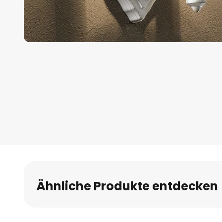
Zum
Anfang
der
Bildgalerie
springen
Ähnliche Produkte entdecken