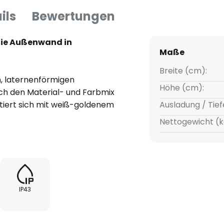
ils
Bewertungen
die Außenwand in
Maße
Breite (cm):
, laternenförmigen
Höhe (cm):
h den Material- und Farbmix
tiert sich mit weiß-goldenem
Ausladung / Tief
nden rauchgrauen Gläsern, die
Nettogewicht (k
Leuchtmittel frei geben.
chende Akzente in der
ie Sicherheit auf Zuwegen und
zeln wie auch im Arrangement
hte zum Blickfang.
IP43