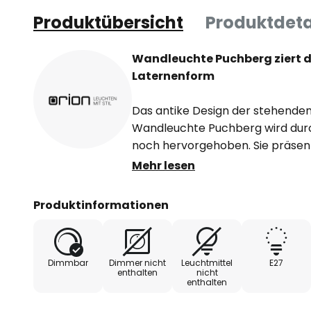
Produktübersicht
Produktdeta
Wandleuchte Puchberg ziert 
Laternenform
Das antike Design der stehenden
Wandleuchte Puchberg wird durc
noch hervorgehoben. Sie präsen
Gestell und farblich dazu passe
Mehr lesen
den Blick auf das einzusetzende 
Tagsüber setzt Puchberg anspre
Produktinformationen
Außenanlage und bietet nachts d
im Eingangsbereich. Sowohl ein
angebracht wird diese Wandleuc
Dimmbar
Dimmer nicht
Leuchtmittel
E27
enthalten
nicht
enthalten