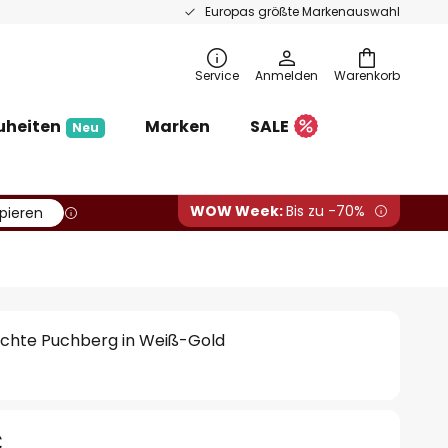
Europas größte Markenauswahl
Service
Anmelden
Warenkorb
uheiten
Marken
SALE
Neu
WOW Week:
Bis zu -70%
pieren
chte Puchberg in Weiß-Gold
€