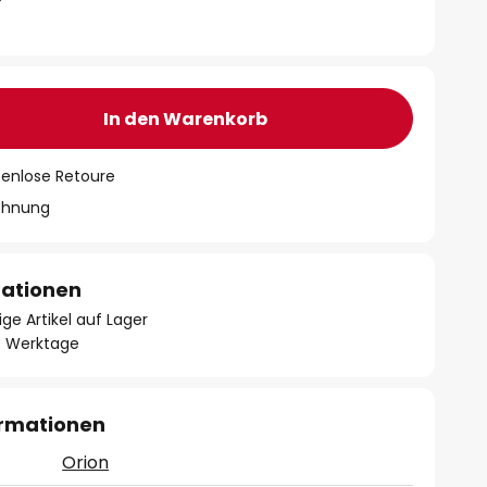
In den Warenkorb
tenlose Retoure
chnung
mationen
ge Artikel auf Lager
- 3 Werktage
ormationen
Orion