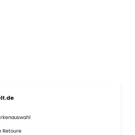
lt.de
arkenauswahl
e Retoure