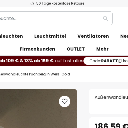
50 Tage kostenlose Retoure
Suche
leuchten
Leuchtmittel
Ventilatoren
Ne
Firmenkunden
OUTLET
Mehr
b 109 € & 13% ab 159 €
auf fast alles
Code:
RABATT
ko
enwandleuchte Puchberg in Weiß-Gold
Außenwandleu
186,59 