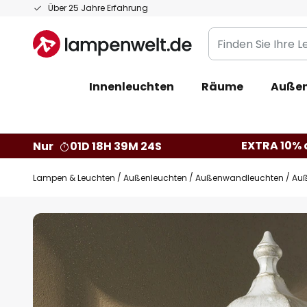
Zum
Über 25 Jahre Erfahrung
Inhalt
Finden
springen
Sie
Ihre
Innenleuchten
Räume
Außen
Leuchte...
EXTRA 10% a
Nur
01D 18H 39M 23S
Lampen & Leuchten
Außenleuchten
Außenwandleuchten
Auß
Zum
Ende
der
Bildgalerie
springen