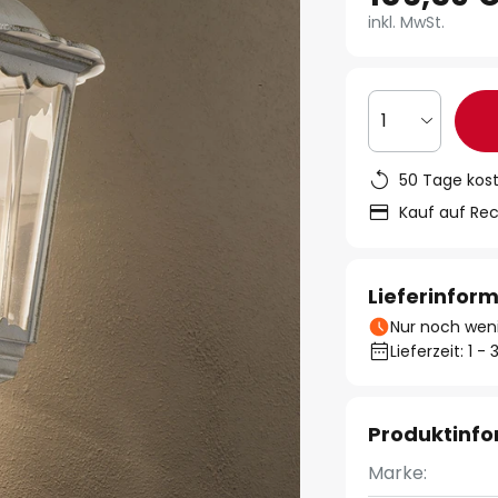
inkl. MwSt.
1
50 Tage kos
Kauf auf Re
Lieferinfor
Nur noch weni
Lieferzeit: 1 
Produktinf
Marke: