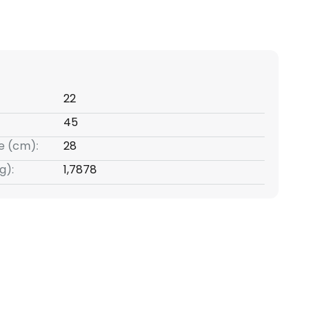
22
45
e (cm):
28
g):
1,7878