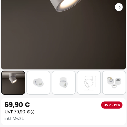
Zum
69,90 €
UVP -12%
Anfang
UVP
79,90 €
der
inkl. MwSt.
Bildgalerie