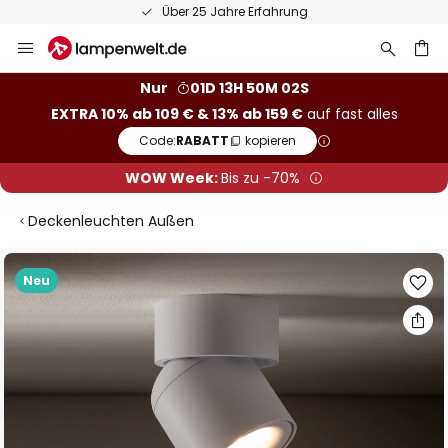
Über 25 Jahre Erfahrung
Zum
Inhalt
springen
he
Nur
01D 13H 50M 02S
EXTRA 10% ab 109 € & 13% ab 159 €
auf fast alles
Code:
RABATT
kopieren
WOW Week:
Bis zu -70%
Deckenleuchten Außen
Zum
Neu
Ende
der
Bildgalerie
springen