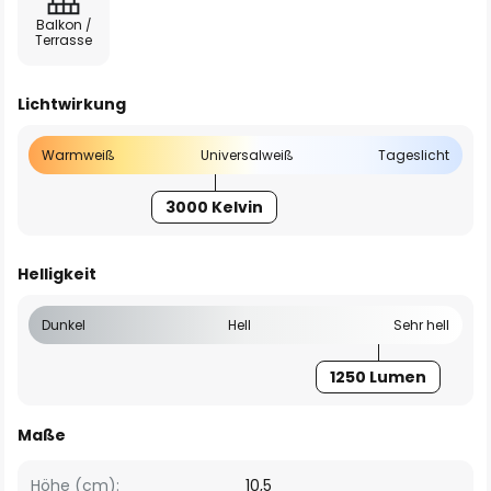
Balkon /
Terrasse
Lichtwirkung
Warmweiß
Universalweiß
Tageslicht
3000 Kelvin
Helligkeit
Dunkel
Hell
Sehr hell
1250 Lumen
Maße
Höhe (cm):
10,5