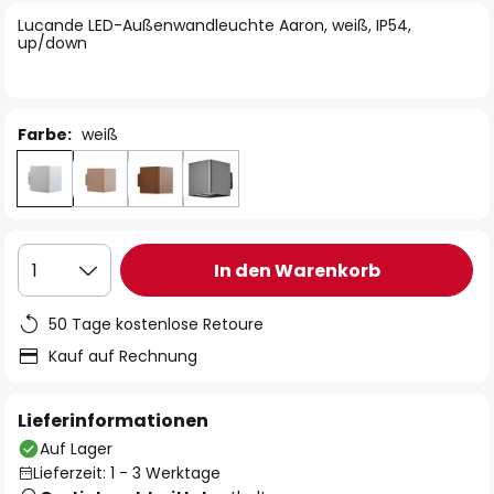
springen
Lucande LED-Außenwandleuchte Aaron, weiß, IP54,
up/down
Farbe:
weiß
In den Warenkorb
1
50 Tage kostenlose Retoure
Kauf auf Rechnung
Lieferinformationen
Auf Lager
Lieferzeit: 1 - 3 Werktage