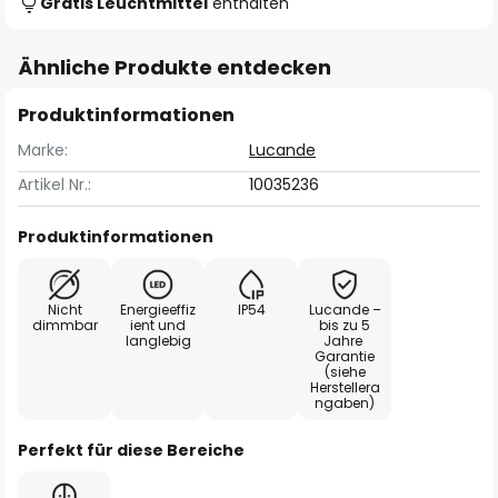
Gratis Leuchtmittel
enthalten
Ähnliche Produkte entdecken
Produktinformationen
Marke:
Lucande
Artikel Nr.:
10035236
Produktinformationen
Nicht
Energieeffiz
IP54
Lucande –
dimmbar
ient und
bis zu 5
langlebig
Jahre
Garantie
(siehe
Herstellera
ngaben)
Perfekt für diese Bereiche