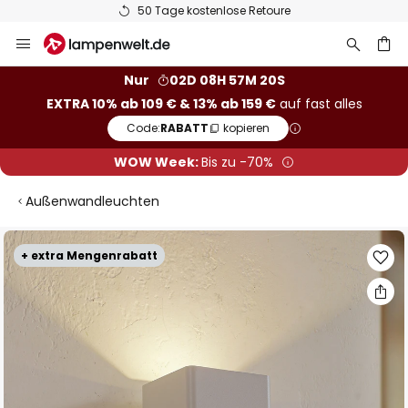
50 Tage kostenlose Retoure
Zum
Inhalt
springen
he
Nur
02D 08H 57M 19S
EXTRA 10% ab 109 € & 13% ab 159 €
auf fast alles
Code:
RABATT
kopieren
WOW Week:
Bis zu -70%
Außenwandleuchten
Zum
+ extra Mengenrabatt
Ende
der
Bildgalerie
springen