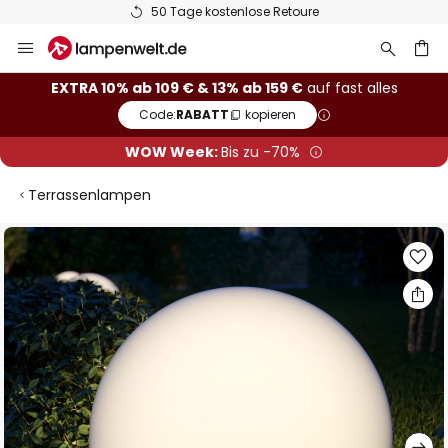
50 Tage kostenlose Retoure
Zum
Inhalt
springen
he
EXTRA 10% ab 109 € & 13% ab 159 €
auf fast alles
Code:
RABATT
kopieren
WOW Week:
Bis zu -70%
Terrassenlampen
Zum
Ende
der
Bildgalerie
springen