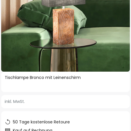
Zum
Tischlampe Bronco mit Leinenschirm
Anfang
der
Bildgalerie
inkl. MwSt.
springen
50 Tage kostenlose Retoure
Kauf auf Rechnung