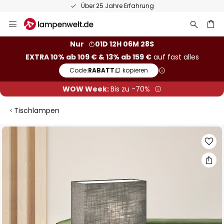
Über 25 Jahre Erfahrung
Zum
Inhalt
springen
he
Nur
01D 12H 06M 27S
EXTRA 10% ab 109 € & 13% ab 159 €
auf fast alles
Code:
RABATT
kopieren
WOW Week:
Bis zu -70%
Tischlampen
Zum
Ende
der
Bildgalerie
springen