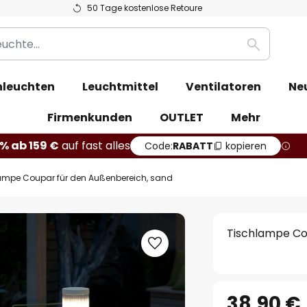
50 Tage kostenlose Retoure
Suche
leuchten
Leuchtmittel
Ventilatoren
Ne
Firmenkunden
OUTLET
Mehr
% ab 159 €
auf fast alles
Code:
RABATT
kopieren
ampe Coupar für den Außenbereich, sand
Tischlampe Co
38,90 €