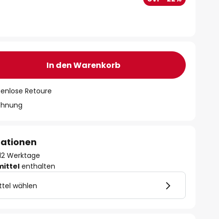
In den Warenkorb
tenlose Retoure
chnung
mationen
- 12 Werktage
mittel
enthalten
ttel wählen