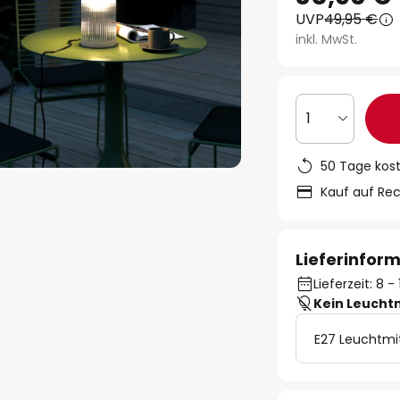
UVP
49,95 €
inkl. MwSt.
1
50 Tage kos
Kauf auf Re
Lieferinfor
Lieferzeit: 8 
Kein Leucht
E27 Leuchtmi