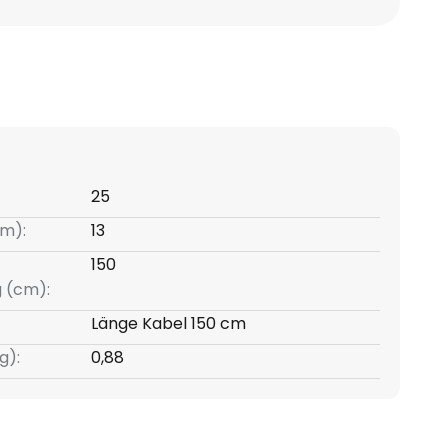
25
m):
13
150
g (cm):
Länge Kabel 150 cm
g):
0,88