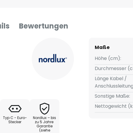
ils
Bewertungen
Maße
Höhe (cm):
Durchmesser (c
Länge Kabel /
Anschlussleitun
Sonstige Maße:
Nettogewicht (k
Typ C - Euro-
Nordlux – bis
Stecker
zu 5 Jahre
Garantie
(siehe