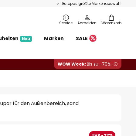
Europas größte Markenauswahl
Service
Anmelden
Warenkorb
uheiten
Marken
SALE
Neu
WOW Week:
Bis zu -70%
upar für den Außenbereich, sand
UVP -22%