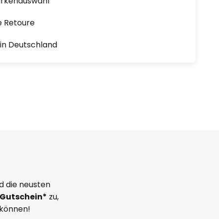
arkenauswahl
e Retoure
1 in Deutschland
d die neusten
Gutschein*
zu,
 können!