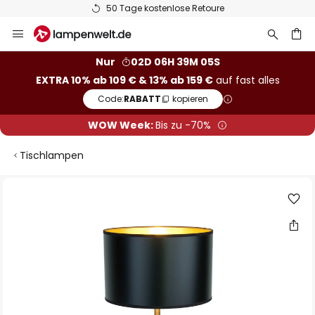
50 Tage kostenlose Retoure
Zum
Inhalt
springen
he
Nur
02D 06H 39M 04S
EXTRA 10% ab 109 € & 13% ab 159 €
auf fast alles
Code:
RABATT
kopieren
WOW Week:
Bis zu -70%
Tischlampen
Zum
Ende
der
Bildgalerie
springen