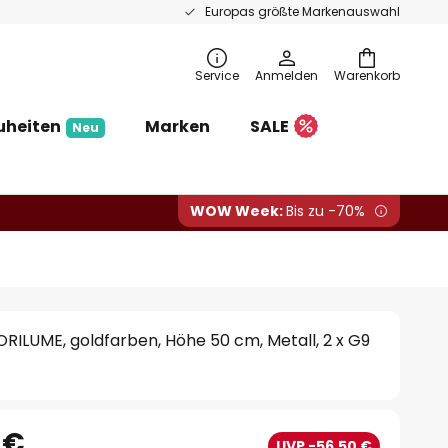
Europas größte Markenauswahl
Service
Anmelden
Warenkorb
uheiten
Marken
SALE
Neu
WOW Week:
Bis zu -70%
RILUME, goldfarben, Höhe 50 cm, Metall, 2 x G9
 €
UVP -56,50 €