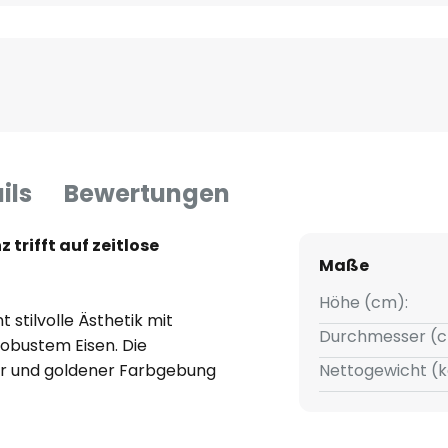
ils
Bewertungen
trifft auf zeitlose
Maße
Höhe (cm):
 stilvolle Ästhetik mit
Durchmesser (c
obustem Eisen. Die
r und goldener Farbgebung
Nettogewicht (k
nd zugleich warme Ausstrahlung,
dene Raumkonzepte einfügt. Ob
 Schlafzimmer – diese Leuchte