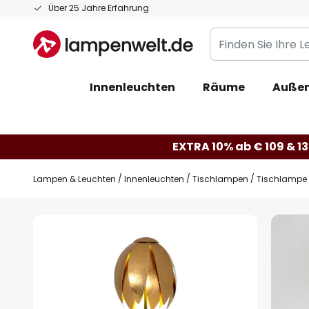
Zum
Über 25 Jahre Erfahrung
Inhalt
Finden
springen
Sie
Ihre
Innenleuchten
Räume
Außen
Leuchte...
EXTRA 10% ab € 109 & 13
Lampen & Leuchten
Innenleuchten
Tischlampen
Tischlampe F
Zum
Ende
der
Bildgalerie
springen