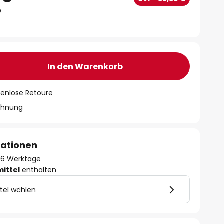
In den Warenkorb
tenlose Retoure
chnung
mationen
- 16 Werktage
mittel
enthalten
tel wählen