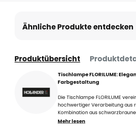
Anfang
der
Bildgalerie
Ähnliche Produkte entdecken
springen
Produktübersicht
Produktdeta
Tischlampe FLORILUME: Eleganz 
Farbgestaltung
Die Tischlampe FLORILUME vereint
hochwertiger Verarbeitung aus r
Kombination aus schwarzbraune
verleiht dem Design eine edle u
Mehr lesen
die sich harmonisch in verschie
im Wohnzimmer, Esszimmer oder