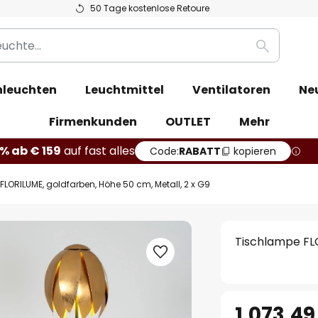
50 Tage kostenlose Retoure
Suche
leuchten
Leuchtmittel
Ventilatoren
Ne
Firmenkunden
OUTLET
Mehr
% ab € 159
auf fast alles
Code:
RABATT
kopieren
LORILUME, goldfarben, Höhe 50 cm, Metall, 2 x G9
Tischlampe FLO
1.073,49