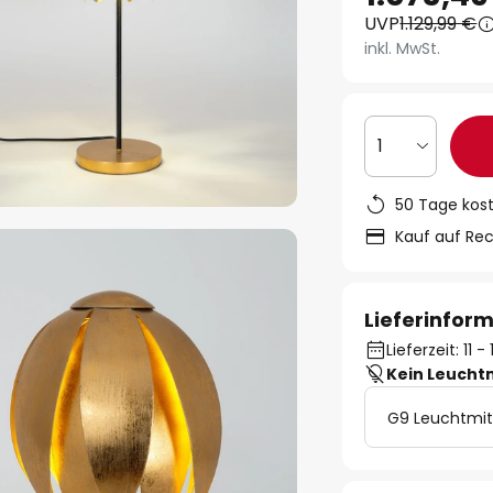
UVP
1.129,99 €
inkl. MwSt.
1
50 Tage kos
Kauf auf Re
Lieferinfor
Lieferzeit: 11 
Kein Leucht
G9 Leuchtmit