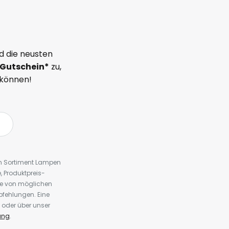
d die neusten
Gutschein*
zu,
 können!
em Sortiment Lampen
 Produktpreis-
te von möglichen
fehlungen. Eine
 oder über unser
ung
.