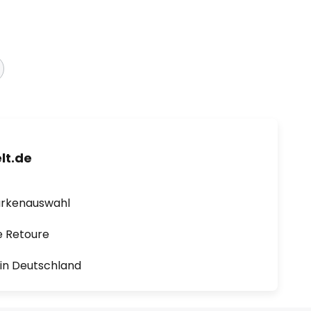
lt.de
arkenauswahl
e Retoure
1 in Deutschland