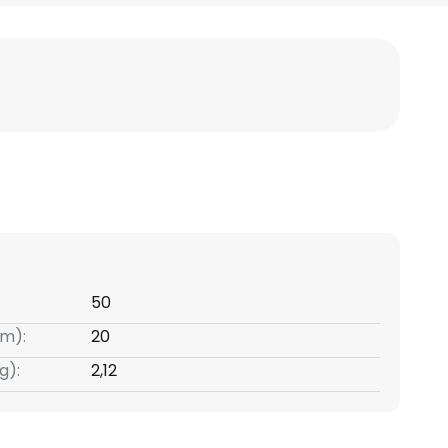
50
m):
20
g):
2,12