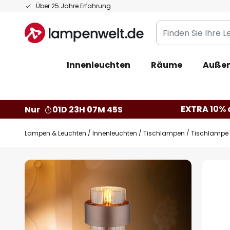
Zum
Über 25 Jahre Erfahrung
Inhalt
Finden
springen
Sie
Ihre
Innenleuchten
Räume
Außen
Leuchte...
EXTRA 10% a
Nur
01D 23H 07M 44S
Lampen & Leuchten
Innenleuchten
Tischlampen
Tischlampe M
Zum
Ende
der
Bildgalerie
springen