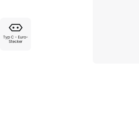
verlauf des Glases von Amber
mtbild schafft.
ung fügt sich die Tischlampe
tungsstile ein und sorgt für eine
Typ C - Euro-
hl funktional als auch
Stecker
oder stimmungsvolle Ergänzung,
insatzmöglichkeiten und
tmosphäre eines Raumes.