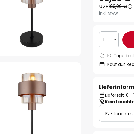
UVP
129,99 €
inkl. MwSt.
1
50 Tage kos
Kauf auf Re
Lieferinfor
Lieferzeit: 8 
Kein Leucht
E27 Leuchtmi