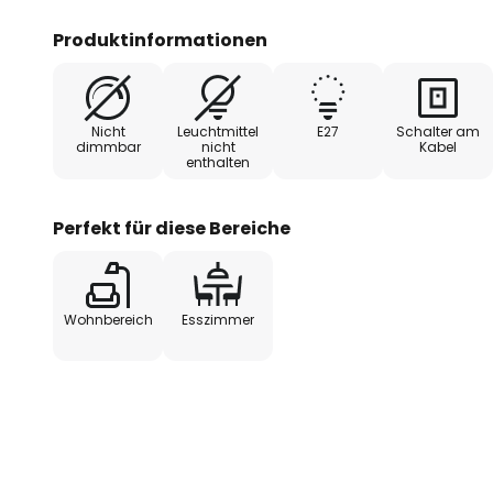
die in Kombination mit dem Farb
nach Klar ein harmonisches Gesa
Produktinformationen
Dank ihrer durchdachten Gestalt
Milley nahtlos in moderne Einrich
Nicht
Leuchtmittel
E27
Schalter am
angenehme Beleuchtung, die sowo
dimmbar
nicht
Kabel
enthalten
dekorativ ist. Ob als Leselicht 
diese Lampe bietet vielseitige E
unterstreicht die individuelle A
Perfekt für diese Bereiche
Wohnbereich
Esszimmer