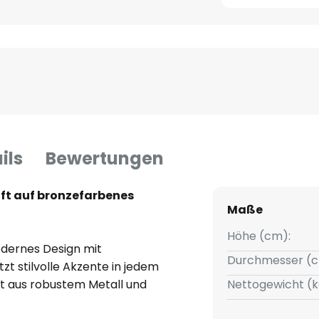
ils
Bewertungen
fft auf bronzefarbenes
Maße
Höhe (cm):
odernes Design mit
Durchmesser (c
zt stilvolle Akzente in jedem
t aus robustem Metall und
Nettogewicht (k
ihre bronzefarbene Oberfläche,