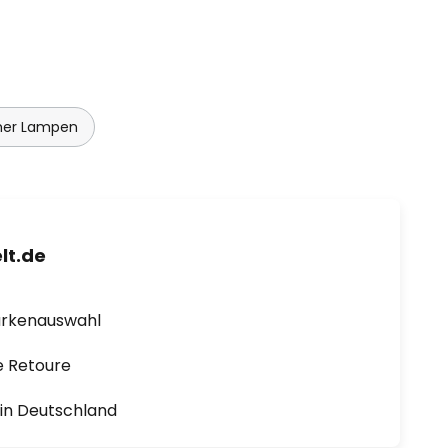
er Lampen
lt.de
arkenauswahl
e Retoure
1 in Deutschland