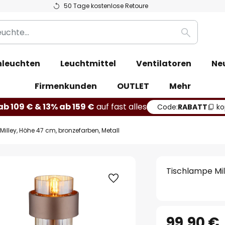
50 Tage kostenlose Retoure
Suche
leuchten
Leuchtmittel
Ventilatoren
Ne
Firmenkunden
OUTLET
Mehr
b 109 € & 13% ab 159 €
auf fast alles
Code:
RABATT
ko
illey, Höhe 47 cm, bronzefarben, Metall
Tischlampe Mil
99,90 €