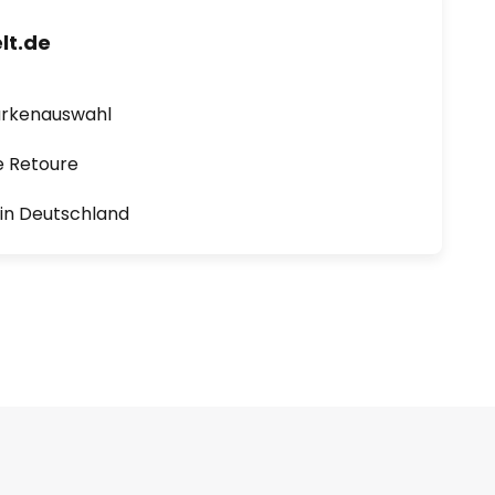
lt.de
arkenauswahl
e Retoure
1 in Deutschland