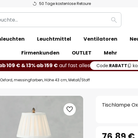
50 Tage kostenlose Retoure
Suche
leuchten
Leuchtmittel
Ventilatoren
Ne
Firmenkunden
OUTLET
Mehr
b 109 € & 13% ab 159 €
auf fast alles
Code:
RABATT
ko
Oxford, messingfarben, Höhe 43 cm, Metall/Stoff
Tischlampe Oxf
76,89 €