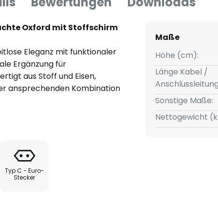
ils
Bewertungen
Downloads
euchte Oxford mit Stoffschirm
Maße
itlose Eleganz mit funktionaler
Höhe (cm):
deale Ergänzung für
Länge Kabel /
tigt aus Stoff und Eisen,
Anschlussleitun
iner ansprechenden Kombination
 naturweißem Schirm. Diese
Sonstige Maße:
ht jedem Raum eine warme und
Nettogewicht (k
 im Wohnzimmer, Esszimmer
attet
Typ C - Euro-
Stecker