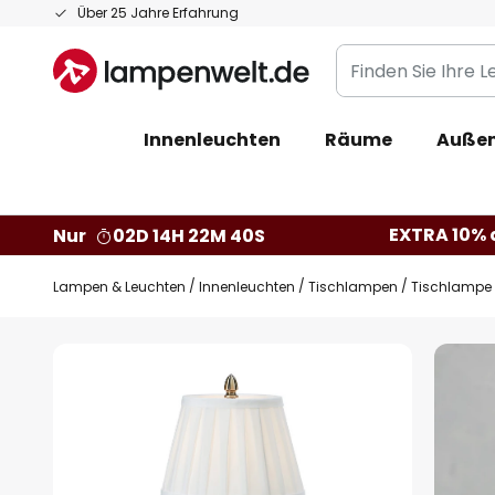
Zum
Über 25 Jahre Erfahrung
Inhalt
Finden
springen
Sie
Ihre
Innenleuchten
Räume
Außen
Leuchte...
EXTRA 10% a
Nur
02D 14H 22M 39S
Lampen & Leuchten
Innenleuchten
Tischlampen
Tischlampe 
Zum
Ende
der
Bildgalerie
springen