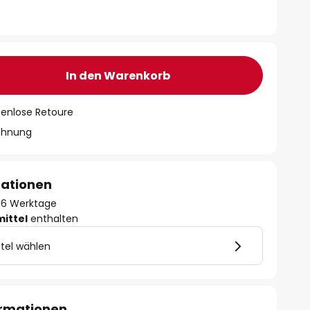
In den Warenkorb
tenlose Retoure
chnung
mationen
- 16 Werktage
mittel
enthalten
tel wählen
ormationen