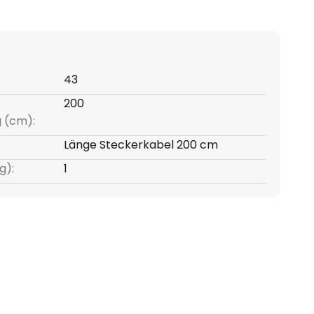
43
200
g (cm):
Länge Steckerkabel 200 cm
g):
1