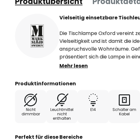
Produktübersicht
Produktdeta
Vielseitig einsetzbare Tischl
Die Tischlampe Oxford vereint ze
Vielseitigkeit und ist damit die i
anspruchsvolle Wohnräume. Gefer
präsentiert sich die Lampe in e
aus messingfarbenem Finish und
Mehr lesen
harmonische Farbgebung verlei
einladende Atmosphäre, sei es
Produktinformationen
oder Schlafzimmer.
- mit Schalter am Kabel ausgest
Nicht
Leuchtmittel
E14
Schalter am
dimmbar
nicht
Kabel
enthalten
Perfekt für diese Bereiche