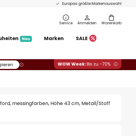
Europas größte Markenauswahl
Service
Anmelden
Warenkorb
uheiten
Marken
SALE
Neu
WOW Week:
Bis zu -70%
pieren
ord, messingfarben, Höhe 43 cm, Metall/Stoff