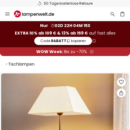
50 Tage kostenlose Retoure
Zum
Inhalt
springen
he
Nur
02D 22H 04M 14S
EXTRA 10% ab 109 € & 13% ab 159 €
auf fast alles
Code:
RABATT
kopieren
WOW Week:
Bis zu -70%
Tischlampen
Zum
Ende
der
Bildgalerie
springen