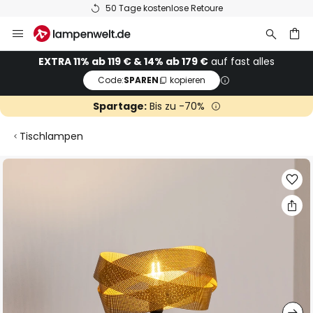
50 Tage kostenlose Retoure
Zum
Inhalt
springen
he
EXTRA 11% ab 119 € & 14% ab 179 €
auf fast alles
Code:
SPAREN
kopieren
Spartage:
Bis zu -70%
Tischlampen
Zum
Ende
der
Bildgalerie
springen