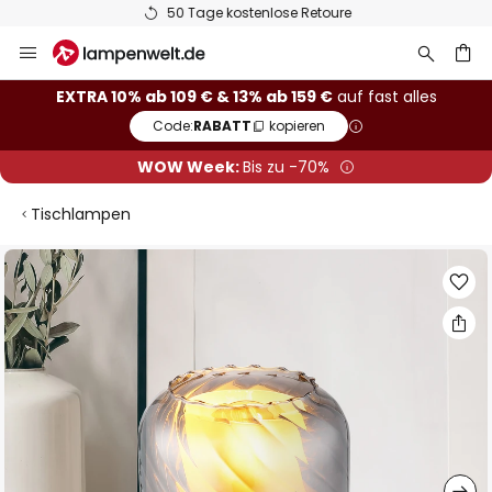
50 Tage kostenlose Retoure
Zum
Inhalt
springen
he
EXTRA 10% ab 109 € & 13% ab 159 €
auf fast alles
Code:
RABATT
kopieren
WOW Week:
Bis zu -70%
Tischlampen
Zum
Ende
der
Bildgalerie
springen