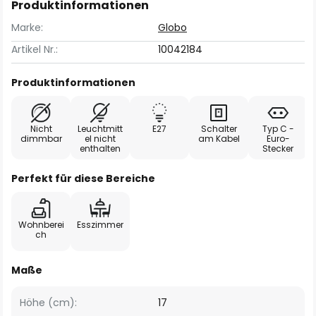
Produktinformationen
Marke:
Globo
Artikel Nr.:
10042184
Produktinformationen
Nicht
Leuchtmitt
E27
Schalter
Typ C -
dimmbar
el nicht
am Kabel
Euro-
enthalten
Stecker
Perfekt für diese Bereiche
Wohnberei
Esszimmer
ch
Maße
Höhe (cm):
17