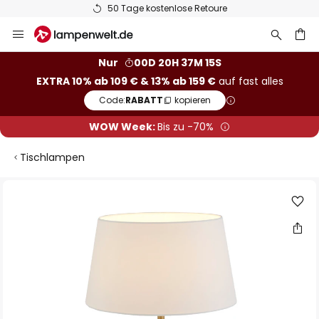
50 Tage kostenlose Retoure
Zum
Inhalt
springen
he
Nur
00D 20H 37M 14S
EXTRA 10% ab 109 € & 13% ab 159 €
auf fast alles
Code:
RABATT
kopieren
WOW Week:
Bis zu -70%
Tischlampen
Zum
Ende
der
Bildgalerie
springen