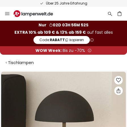
Über 25 Jahre Erfahrung
Zum
Inhalt
springen
he
Nur
02D 03H 56M 52S
EXTRA 10% ab 109 € & 13% ab 159 €
auf fast alles
Code:
RABATT
kopieren
WOW Week:
Bis zu -70%
Tischlampen
Zum
Ende
der
Bildgalerie
springen