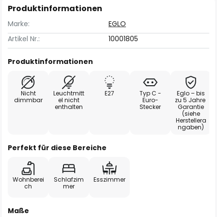
Produktinformationen
Marke:
EGLO
Artikel Nr.:
10001805
Produktinformationen
Nicht
Leuchtmitt
E27
Typ C -
Eglo – bis
dimmbar
el nicht
Euro-
zu 5 Jahre
enthalten
Stecker
Garantie
(siehe
Herstellera
ngaben)
Perfekt für diese Bereiche
Wohnberei
Schlafzim
Esszimmer
ch
mer
Maße