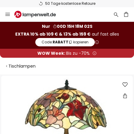
50 Tage kostenlose Retoure
Zum
Inhalt
springen
he
Nur
00D 15H 18M 01S
EXTRA 10% ab 109 € & 13% ab 159 €
auf fast alles
Code:
RABATT
kopieren
WOW Week:
Bis zu -70%
Tischlampen
Zum
Ende
der
Bildgalerie
springen