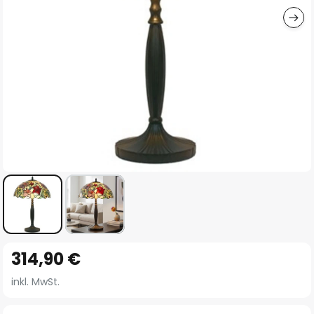
Zum
314,90 €
Anfang
der
inkl. MwSt.
Bildgalerie