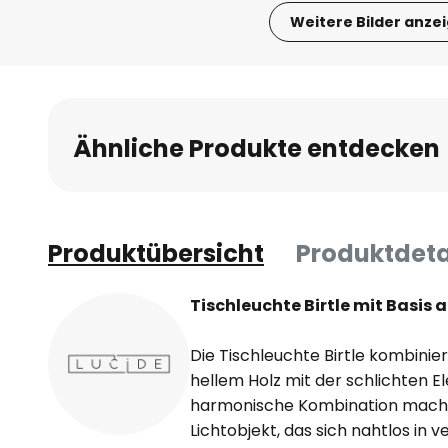
Weitere Bilder anze
Zum
Anfang
der
Bildgalerie
Ähnliche Produkte entdecken
springen
Produktübersicht
Produktdeta
Tischleuchte Birtle mit Basis 
Die Tischleuchte Birtle kombini
hellem Holz mit der schlichten 
harmonische Kombination macht s
Lichtobjekt, das sich nahtlos i