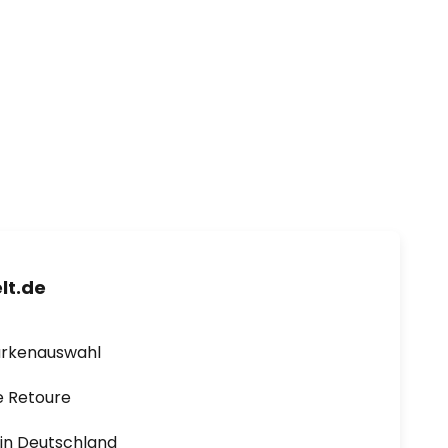
lt.de
arkenauswahl
e Retoure
1 in Deutschland