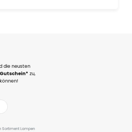
d die neusten
Gutschein*
zu,
 können!
em Sortiment Lampen