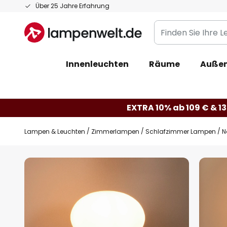
Zum
Über 25 Jahre Erfahrung
Inhalt
Finden
springen
Sie
Ihre
Innenleuchten
Räume
Außen
Leuchte...
EXTRA 10% ab 109 € & 13
Lampen & Leuchten
Zimmerlampen
Schlafzimmer Lampen
N
Zum
Ende
der
Bildgalerie
springen