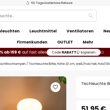
50 Tage kostenlose Retoure
Suche
leuchten
Leuchtmittel
Ventilatoren
Ne
Firmenkunden
OUTLET
Mehr
% ab 159 €
auf fast alles
Code:
RABATT
kopieren
achttischlampen
Tischleuchte Birtle, Höhe 23 cm, weiß/holz hell, Holz/Gl
Tischleuchte Bi
51,95 €