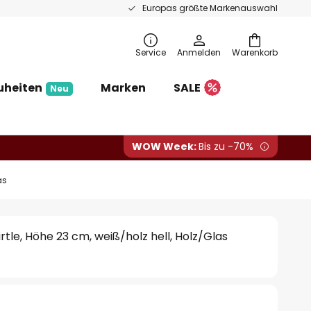
Europas größte Markenauswahl
Service
Anmelden
Warenkorb
uheiten
Marken
SALE
Neu
WOW Week:
Bis zu -70%
as
rtle, Höhe 23 cm, weiß/holz hell, Holz/Glas