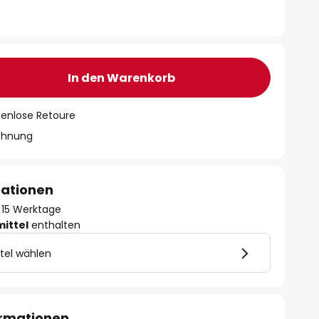
In den Warenkorb
tenlose Retoure
chnung
mationen
 - 15 Werktage
mittel
enthalten
tel wählen
ormationen