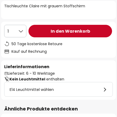
springen
Tischleuchte Claire mit grauem Stoffschirm
In den Warenkorb
1
50 Tage kostenlose Retoure
Kauf auf Rechnung
Lieferinformationen
Lieferzeit: 6 - 10 Werktage
Kein Leuchtmittel
enthalten
E14 Leuchtmittel wählen
Ähnliche Produkte entdecken