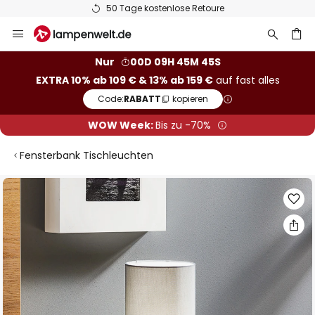
50 Tage kostenlose Retoure
Zum
Inhalt
springen
he
Nur
00D 09H 45M 44S
EXTRA 10% ab 109 € & 13% ab 159 €
auf fast alles
Code:
RABATT
kopieren
WOW Week:
Bis zu -70%
Fensterbank Tischleuchten
Zum
Ende
der
Bildgalerie
springen