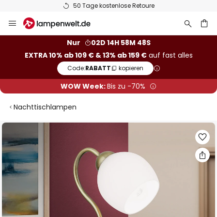
50 Tage kostenlose Retoure
Zum
Inhalt
springen
he
Nur
02D 14H 58M 48S
EXTRA 10% ab 109 € & 13% ab 159 €
auf fast alles
Code:
RABATT
kopieren
WOW Week:
Bis zu -70%
Nachttischlampen
Zum
Ende
der
Bildgalerie
springen