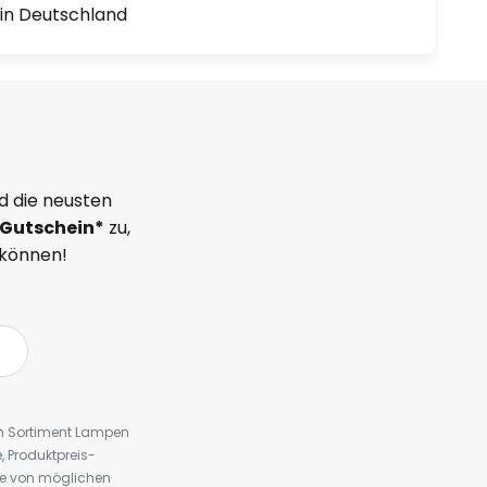
1 in Deutschland
d die neusten
Gutschein*
zu,
 können!
em Sortiment Lampen
 Produktpreis-
te von möglichen