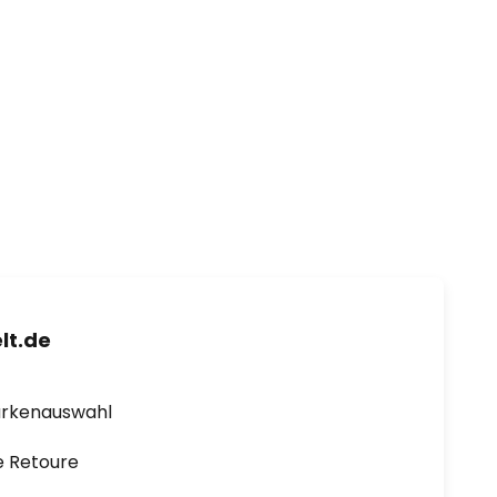
lt.de
arkenauswahl
e Retoure