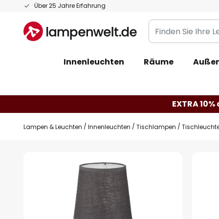
Zum
Über 25 Jahre Erfahrung
Inhalt
Finden
springen
Sie
Ihre
Innenleuchten
Räume
Außen
Leuchte...
EXTRA 10% a
Lampen & Leuchten
Innenleuchten
Tischlampen
Tischleuchte
Zum
Ende
der
Bildgalerie
springen