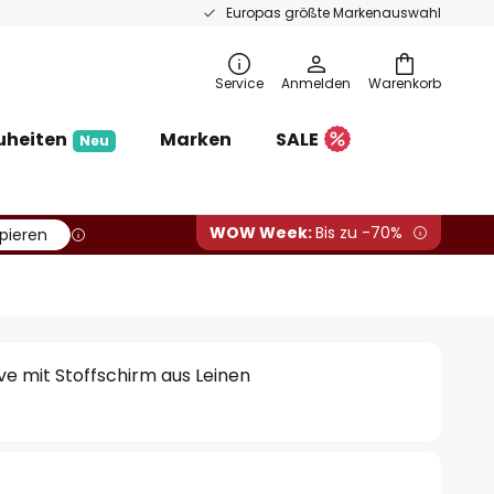
Europas größte Markenauswahl
Service
Anmelden
Warenkorb
uheiten
Marken
SALE
Neu
WOW Week:
Bis zu -70%
pieren
ve mit Stoffschirm aus Leinen