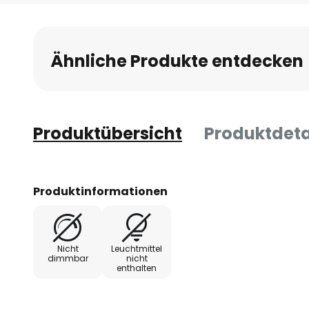
Anfang
der
Bildgalerie
Ähnliche Produkte entdecken
springen
Produktübersicht
Produktdeta
Produktinformationen
Nicht
Leuchtmittel
dimmbar
nicht
enthalten