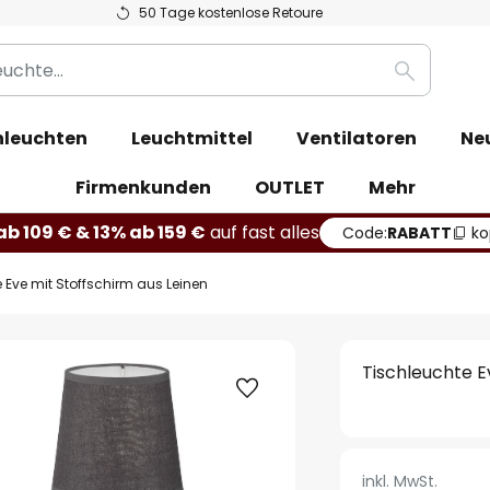
50 Tage kostenlose Retoure
Suche
leuchten
Leuchtmittel
Ventilatoren
Ne
Firmenkunden
OUTLET
Mehr
b 109 € & 13% ab 159 €
auf fast alles
Code:
RABATT
ko
 Eve mit Stoffschirm aus Leinen
Tischleuchte E
inkl. MwSt.