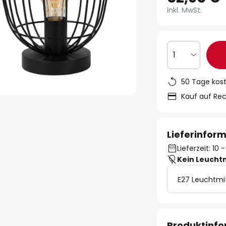
inkl. MwSt.
1
50 Tage kos
Kauf auf Re
Lieferinfor
Lieferzeit: 10
Kein Leucht
E27 Leuchtmi
Produktinf