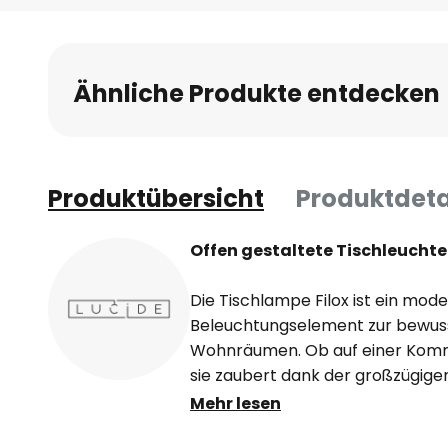
Ähnliche Produkte entdecken
Produktübersicht
Produktdeta
Offen gestaltete Tischleuchte 
Die Tischlampe Filox ist ein mode
Beleuchtungselement zur bewus
Wohnräumen. Ob auf einer Kommo
sie zaubert dank der großzügige
Lichteffekte. Der Schirm ist aus
Mehr lesen
wie ein Käfig geformt, der nach o