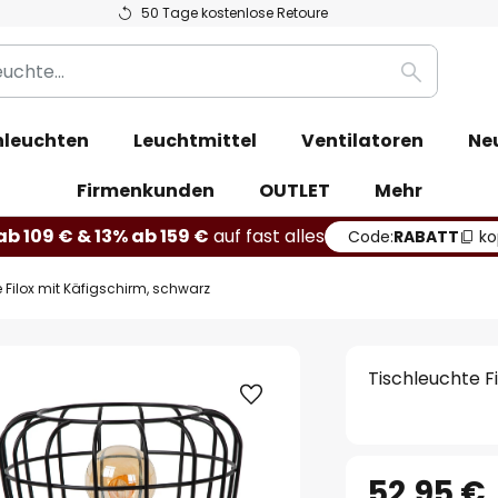
50 Tage kostenlose Retoure
Suche
leuchten
Leuchtmittel
Ventilatoren
Ne
Firmenkunden
OUTLET
Mehr
b 109 € & 13% ab 159 €
auf fast alles
Code:
RABATT
ko
 Filox mit Käfigschirm, schwarz
Tischleuchte F
52,95 €