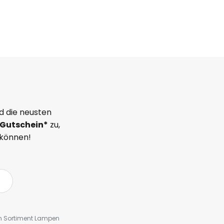
d die neusten
Gutschein*
zu,
 können!
em Sortiment Lampen