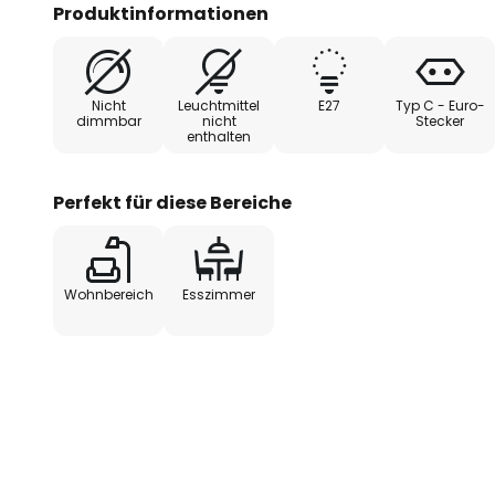
Blick auf das Leuchtmittel wird d
Produktinformationen
gewährt, weshalb sich ein Filam
Nicht
Leuchtmittel
E27
Typ C - Euro-
dimmbar
nicht
Stecker
enthalten
Perfekt für diese Bereiche
Wohnbereich
Esszimmer