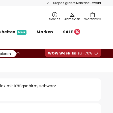
Europas größte Markenauswahl
Service
Anmelden
Warenkorb
uheiten
Marken
SALE
Neu
WOW Week:
Bis zu -70%
pieren
ilox mit Käfigschirm, schwarz