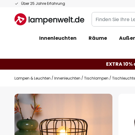
Zum
Über 25 Jahre Erfahrung
Inhalt
Finden
springen
Sie
Ihre
Innenleuchten
Räume
Außen
Leuchte...
EXTRA 10% a
Lampen & Leuchten
Innenleuchten
Tischlampen
Tischleuchte
Zum
Ende
der
Bildgalerie
springen