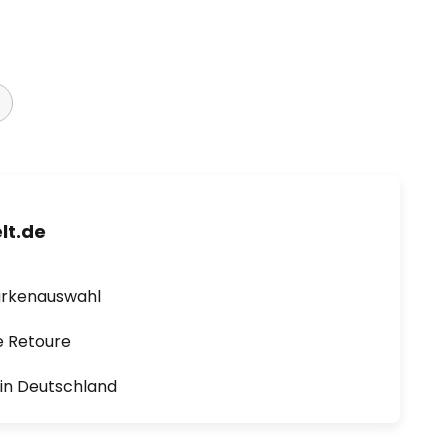
lt.de
arkenauswahl
e Retoure
1 in Deutschland