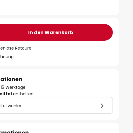
In den Warenkorb
tenlose Retoure
chnung
mationen
 - 15 Werktage
mittel
enthalten
ttel wählen
ormationen