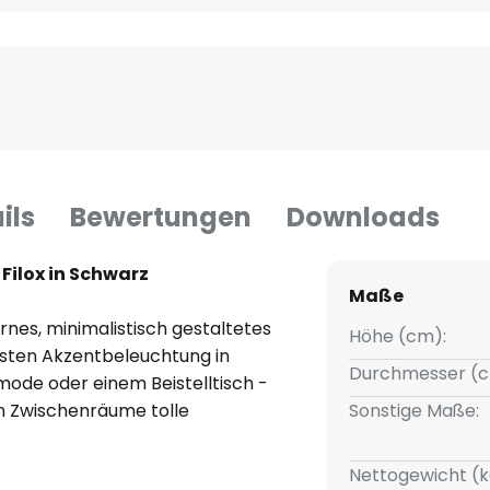
ils
Bewertungen
Downloads
Filox in Schwarz
Maße
rnes, minimalistisch gestaltetes
Höhe (cm):
sten Akzentbeleuchtung in
Durchmesser (c
de oder einem Beistelltisch -
n Zwischenräume tolle
Sonstige Maße:
 schwarzem Metall gefertigt und
ben gerichtet offen ist. Der
Nettogewicht (k