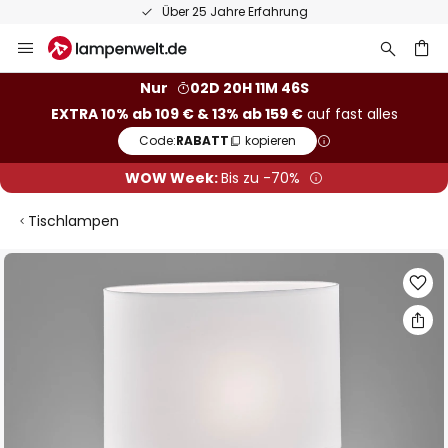
Über 25 Jahre Erfahrung
Zum
Inhalt
springen
he
Nur
02D 20H 11M 45S
EXTRA 10% ab 109 € & 13% ab 159 €
auf fast alles
Code:
RABATT
kopieren
WOW Week:
Bis zu -70%
Tischlampen
Zum
Ende
der
Bildgalerie
springen