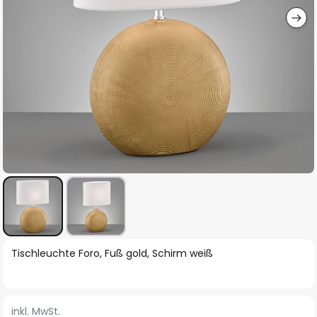
Zum
Tischleuchte Foro, Fuß gold, Schirm weiß
Anfang
der
Bildgalerie
inkl. MwSt.