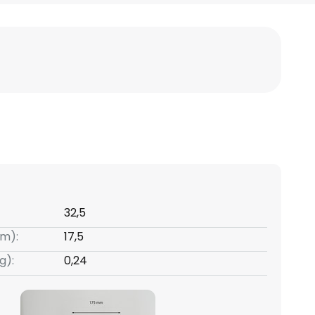
32,5
m):
17,5
g):
0,24