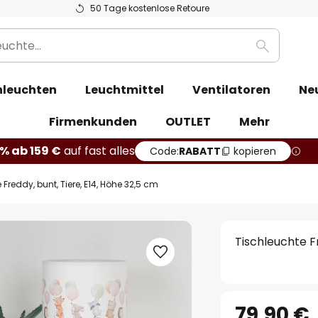
50 Tage kostenlose Retoure
Suche
leuchten
Leuchtmittel
Ventilatoren
Ne
Firmenkunden
OUTLET
Mehr
% ab 159 €
auf fast alles
Code:
RABATT
kopieren
 Freddy, bunt, Tiere, E14, Höhe 32,5 cm
Tischleuchte Fr
79,90 €