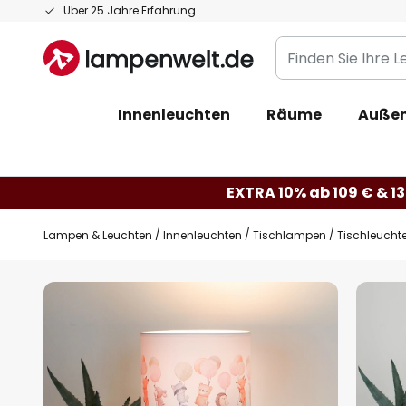
Zum
Über 25 Jahre Erfahrung
Inhalt
Finden
springen
Sie
Ihre
Innenleuchten
Räume
Außen
Leuchte...
EXTRA 10% ab 109 € & 13
Lampen & Leuchten
Innenleuchten
Tischlampen
Tischleuchte
Zum
Ende
der
Bildgalerie
springen