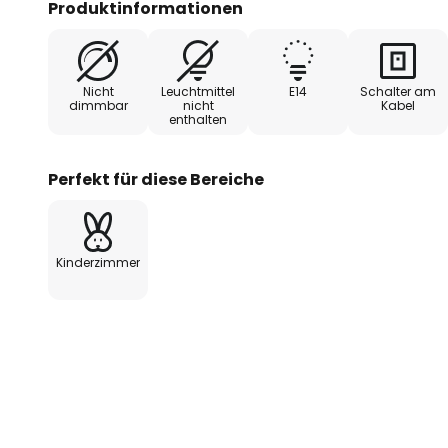
Produktinformationen
Diese zauberhafte Beleuchtung ist eine Bereicheru
unterstützt eine Atmosphäre, in der sich die Klein
gleichzeitig angeregt werden, die Welt um sie her
Nicht
Leuchtmittel
E14
Schalter am
dimmbar
nicht
Kabel
enthalten
Perfekt für diese Bereiche
Kinderzimmer