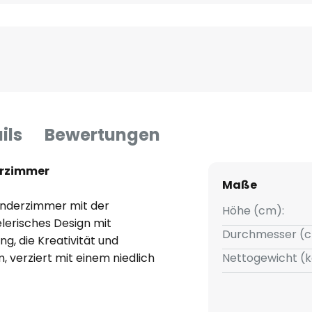
ils
Bewertungen
erzimmer
Maße
Kinderzimmer mit der
Höhe (cm):
lerisches Design mit
Durchmesser (c
g, die Kreativität und
 verziert mit einem niedlich
Nettogewicht (k
em echten Blickfang und sorgt