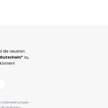
d die neusten
Gutschein*
zu,
 können!
em Sortiment Lampen
 Produktpreis-