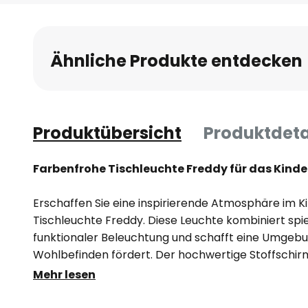
Anfang
der
Bildgalerie
Ähnliche Produkte entdecken
springen
Produktübersicht
Produktdeta
Farbenfrohe Tischleuchte Freddy für das Kind
Erschaffen Sie eine inspirierende Atmosphäre im 
Tischleuchte Freddy. Diese Leuchte kombiniert spie
funktionaler Beleuchtung und schafft eine Umgebun
Wohlbefinden fördert. Der hochwertige Stoffschirm,
bunten Tiermotiv, macht dieses Lichtobjekt zu ein
Mehr lesen
für eine angenehme Lichtverteilung.