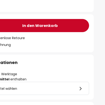
In den Warenkorb
tenlose Retoure
chnung
mationen
- 3 Werktage
mittel
enthalten
tel wählen