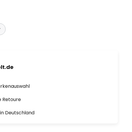
r
lt.de
arkenauswahl
e Retoure
1 in Deutschland