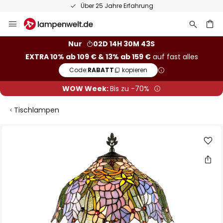
Über 25 Jahre Erfahrung
Zum
Inhalt
springen
he
Nur
02D 14H 30M 43S
EXTRA 10% ab 109 € & 13% ab 159 €
auf fast alles
Code:
RABATT
kopieren
WOW Week:
Bis zu -70%
Tischlampen
Zum
Ende
der
Bildgalerie
springen