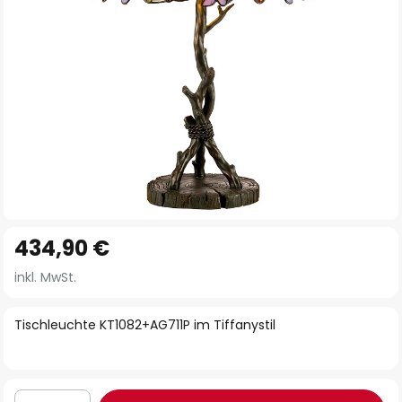
Zum
434,90 €
Anfang
der
inkl. MwSt.
Bildgalerie
springen
Tischleuchte KT1082+AG711P im Tiffanystil