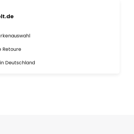
lt.de
arkenauswahl
e Retoure
1 in Deutschland