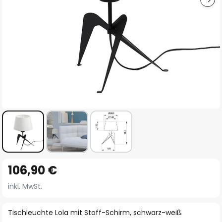
Zum
106,90 €
Anfang
der
inkl. MwSt.
Bildgalerie
springen
Tischleuchte Lola mit Stoff-Schirm, schwarz-weiß