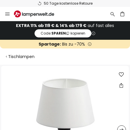
50 Tage kostenlose Retoure
Zum
Inhalt
springen
he
EXTRA 11% ab 119 € & 14% ab 179 €
auf fast alles
Code:
SPAREN
kopieren
Spartage:
Bis zu -70%
Tischlampen
Zum
Ende
der
Bildgalerie
springen