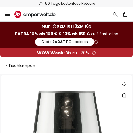
50 Tage kostenlose Retoure
Zum
Inhalt
springen
he
Nur
02D 10H 32M 16S
EXTRA 10% ab 109 € & 13% ab 159 €
auf fast alles
Code:
RABATT
kopieren
WOW Week:
Bis zu -70%
Tischlampen
Zum
Ende
der
Bildgalerie
springen