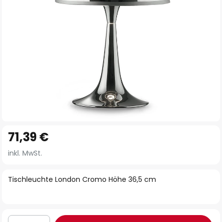
Zum
71,39 €
Anfang
der
inkl. MwSt.
Bildgalerie
springen
Tischleuchte London Cromo Höhe 36,5 cm