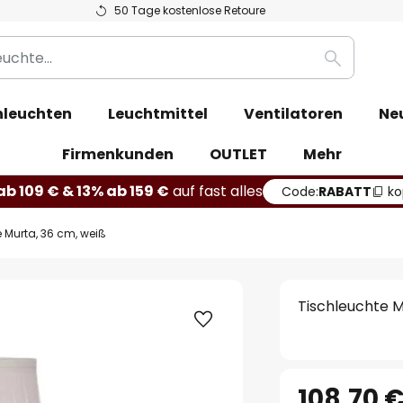
50 Tage kostenlose Retoure
Suche
leuchten
Leuchtmittel
Ventilatoren
Ne
Firmenkunden
OUTLET
Mehr
b 109 € & 13% ab 159 €
auf fast alles
Code:
RABATT
ko
 Murta, 36 cm, weiß
Tischleuchte M
108,70 