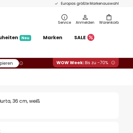
Europas größte Markenauswahl
Service
Anmelden
Warenkorb
uheiten
Marken
SALE
Neu
WOW Week:
Bis zu -70%
pieren
urta, 36 cm, weiß
€