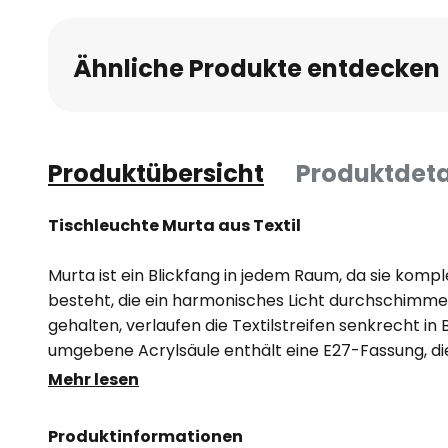
Ähnliche Produkte entdecken
Produktübersicht
Produktdeta
Tischleuchte Murta aus Textil
Murta ist ein Blickfang in jedem Raum, da sie kompl
besteht, die ein harmonisches Licht durchschimme
gehalten, verlaufen die Textilstreifen senkrecht i
umgebene Acrylsäule enthält eine E27-Fassung, di
Wahl bestückt werden kann. Es wird der Einsatz vo
Mehr lesen
Leuchtmitteln empfohlen, um einen dauerhaft nied
gewährleisten.
Produktinformationen