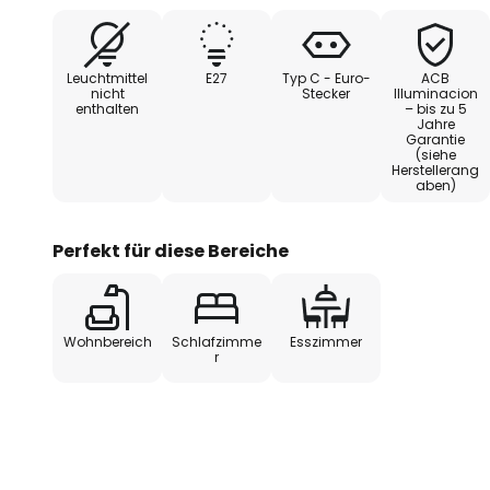
Leuchtmittel
E27
Typ C - Euro-
ACB
nicht
Stecker
Illuminacion
enthalten
– bis zu 5
Jahre
Garantie
(siehe
Herstellerang
aben)
Perfekt für diese Bereiche
Wohnbereich
Schlafzimme
Esszimmer
r