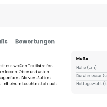
ils
Bewertungen
Maße
ett aus weißen Textilstreifen
Höhe (cm):
rn lassen. Oben und unten
Durchmesser (c
n Bogenform. Die vom Schirm
e mit einem Leuchtmittel nach
Nettogewicht (k
n energieeffizienten
rigen Verbrauch zu