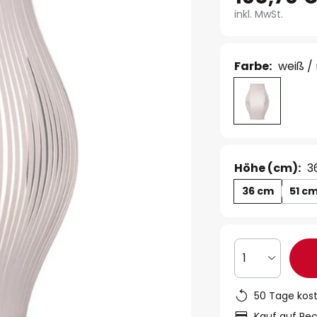
inkl. MwSt.
Farbe:
weiß / 
Höhe (cm):
3
36 cm
51 c
1
50 Tage kos
Kauf auf Re