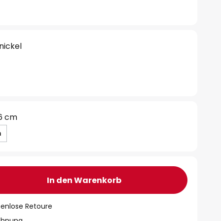
nickel
6 cm
m
In den Warenkorb
tenlose Retoure
chnung