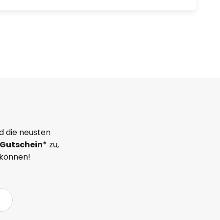
d die neusten
Gutschein*
zu,
 können!