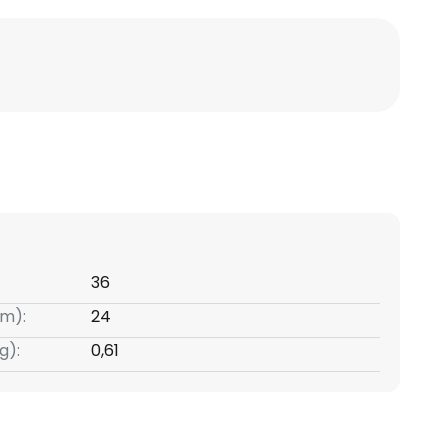
36
m):
24
g):
0,61