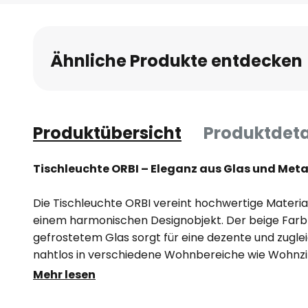
Anfang
der
Bildgalerie
Ähnliche Produkte entdecken
springen
Produktübersicht
Produktdeta
Tischleuchte ORBI – Eleganz aus Glas und Meta
Die Tischleuchte ORBI vereint hochwertige Materia
einem harmonischen Designobjekt. Der beige Farb
gefrostetem Glas sorgt für eine dezente und zuglei
nahtlos in verschiedene Wohnbereiche wie Wohnz
Schlafzimmer einfügt. Die sorgfältige Verarbeitung
Mehr lesen
unterstreichen den hohen Qualitätsanspruch diese