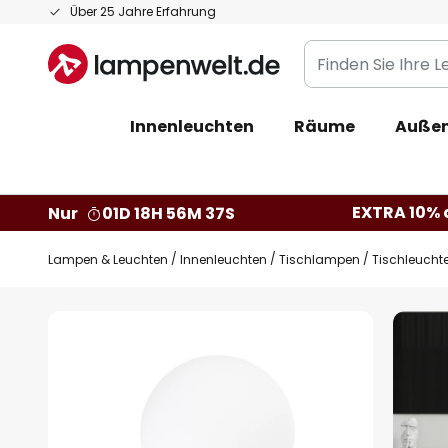
Zum
Über 25 Jahre Erfahrung
Inhalt
Finden
springen
Sie
Ihre
Innenleuchten
Räume
Außen
Leuchte...
EXTRA 10% a
Nur
01D 18H 56M 37S
Lampen & Leuchten
Innenleuchten
Tischlampen
Tischleuchte
Zum
Ende
der
Bildgalerie
springen