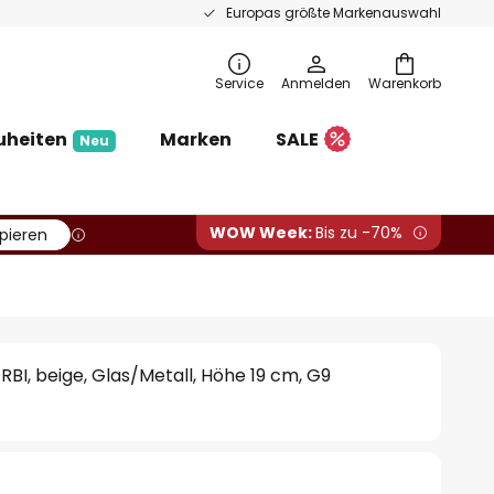
Europas größte Markenauswahl
Service
Anmelden
Warenkorb
uheiten
Marken
SALE
Neu
WOW Week:
Bis zu -70%
pieren
RBI, beige, Glas/Metall, Höhe 19 cm, G9