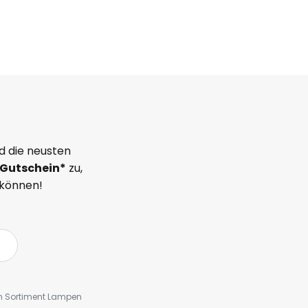
d die neusten
Gutschein*
zu,
 können!
em Sortiment Lampen