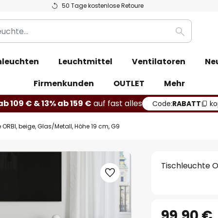
50 Tage kostenlose Retoure
Suche
leuchten
Leuchtmittel
Ventilatoren
Ne
Firmenkunden
OUTLET
Mehr
b 109 € & 13% ab 159 €
auf fast alles
Code:
RABATT
ko
 ORBI, beige, Glas/Metall, Höhe 19 cm, G9
Tischleuchte O
99,90 €