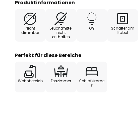
Produktinformationen
Mit ihrer zeitlosen Gestaltung wird die Tischleuchte
jedem Raum. Die ausgewogene Materialkombinatio
Farbgebung schaffen eine angenehme Lichtatmosp
Nicht
Leuchtmittel
G9
Schalter am
als auch inspirierend wirken kann. Ein funktionales 
dimmbar
nicht
Kabel
enthalten
anspruchsvolle Wohnkonzepte.
Perfekt für diese Bereiche
Wohnbereich
Esszimmer
Schlafzimme
r