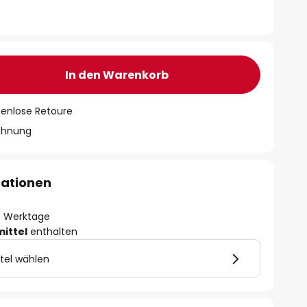
In den Warenkorb
tenlose Retoure
chnung
mationen
- 3 Werktage
mittel
enthalten
tel wählen