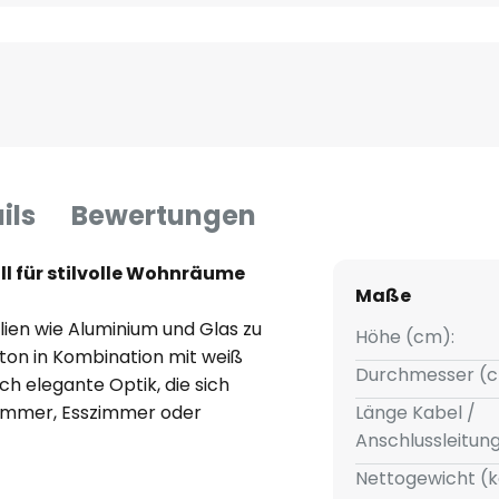
ils
Bewertungen
ll für stilvolle Wohnräume
Maße
lien wie Aluminium und Glas zu
Höhe (cm):
ton in Kombination mit weiß
Durchmesser (c
ch elegante Optik, die sich
immer, Esszimmer oder
Länge Kabel /
 und die Fertigung in Europa
Anschlussleitun
s Produkts.
Nettogewicht (k