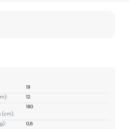
19
m):
12
190
g (cm):
g):
0,6