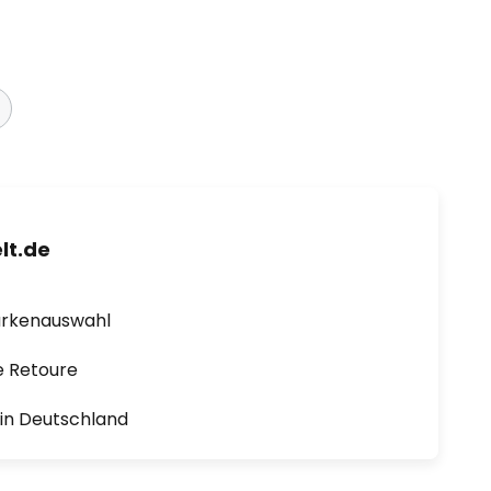
lt.de
arkenauswahl
e Retoure
1 in Deutschland