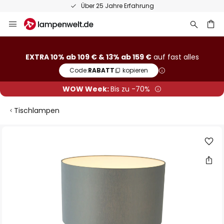
Über 25 Jahre Erfahrung
Zum
Inhalt
springen
he
EXTRA 10% ab 109 € & 13% ab 159 €
auf fast alles
Code:
RABATT
kopieren
WOW Week:
Bis zu -70%
Tischlampen
Zum
Ende
der
Bildgalerie
springen