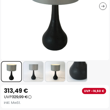
Zum
313,49 €
UVP -16,50 €
Anfang
UVP
329,99 €
der
inkl. MwSt.
Bildgalerie