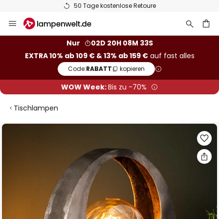
50 Tage kostenlose Retoure
Zum
Inhalt
springen
he
Nur
02D 20H 08M 32S
EXTRA 10% ab 109 € & 13% ab 159 €
auf fast alles
Code:
RABATT
kopieren
WOW Week:
Bis zu -70%
Tischlampen
Zum
Ende
der
Bildgalerie
springen