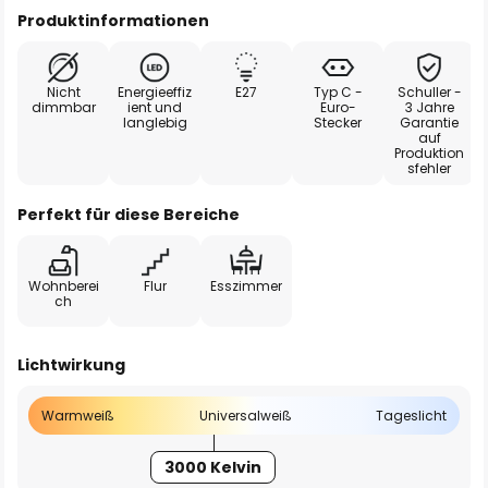
Produktinformationen
Nicht
Energieeffiz
E27
Typ C -
Schuller -
dimmbar
ient und
Euro-
3 Jahre
langlebig
Stecker
Garantie
auf
Produktion
sfehler
Perfekt für diese Bereiche
Wohnberei
Flur
Esszimmer
ch
Lichtwirkung
Warmweiß
Universalweiß
Tageslicht
3000 Kelvin