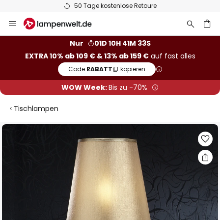
50 Tage kostenlose Retoure
Zum
Inhalt
springen
he
Nur
01D 10H 41M 32S
EXTRA 10% ab 109 € & 13% ab 159 €
auf fast alles
Code:
RABATT
kopieren
WOW Week:
Bis zu -70%
Tischlampen
Zum
Ende
der
Bildgalerie
springen